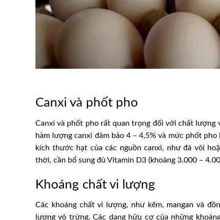
Canxi và phốt pho
Canxi và phốt pho rất quan trọng đối với chất lượng 
hàm lượng canxi đảm bảo 4 – 4,5% và mức phốt pho h
kích thước hạt của các nguồn canxi, như đá vôi ho
Kinh nghiệm ngăn ngừa, phò
thời, cần bổ sung đủ Vitamin D3 (khoảng 3.000 – 4.000
nh nuôi heo rừng
dịch tả lợn châu Phi tại Kim
Khoáng chất vi lượng
Các khoáng chất vi lượng, như kẽm, mangan và đồng
lượng vỏ trứng. Các dạng hữu cơ của những khoáng 