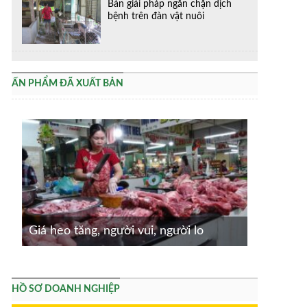
Bàn giải pháp ngăn chặn dịch
bệnh trên đàn vật nuôi
ẤN PHẨM ĐÃ XUẤT BẢN
Giá heo tăng, người vui, người lo
HỒ SƠ DOANH NGHIỆP