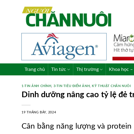
Skip
to
content
Trang chủ
Tin tức
Thị trường
Khoa học – 
1-TIN ẢNH CHÍNH
,
3-TIN TIÊU ĐIỂM ẢNH
,
KỸ THUẬT CHĂN NUÔI
Dinh dưỡng nâng cao tỷ lệ đẻ 
19 THÁNG BẢY, 2024
Cân bằng năng lượng và protein