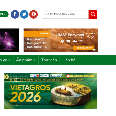
APER
h vụ
Ấn phẩm
Thư viện
Liên hệ