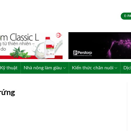
E-P
Kỹ thuật
Nhà nông làm giàu
Kiến thức chăn nuôi
Dịc
trứng