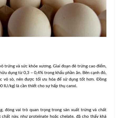
vỏ trứng và sức khỏe xương. Giai đoạn đẻ trứng cao điểm,
ữu dụng từ 0,3 – 0,4% trong khẩu phần ăn. Bên cạnh đó,
ặc vỏ sò, nên được tối ưu hóa để sử dụng tốt hơn. Đồng
ng chống
Người Australia khó bỏ thói quen ăn
 IU/kg) là cần thiết cho sự hấp thụ canxi.
 Đức
thịt
, đóng vai trò quan trọng trong sản xuất trứng và chất
chất này, như proteinate hoặc chelate, đã cho thấy khả