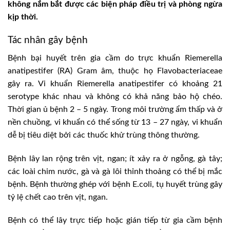
không nắm bắt được các biện pháp điều trị và phòng ngừa
kịp thời.
Tác nhân gây bệnh
Bệnh bại huyết trên gia cầm do trực khuẩn Riemerella
anatipestifer (RA) Gram âm, thuộc họ Flavobacteriaceae
gây ra. Vi khuẩn Riemerella anatipestifer có khoảng 21
serotype khác nhau và không có khả năng bảo hộ chéo.
Thời gian ủ bệnh 2 – 5 ngày. Trong môi trường ẩm thấp và ở
nền chuồng, vi khuẩn có thể sống từ 13 – 27 ngày, vi khuẩn
dễ bị tiêu diệt bởi các thuốc khử trùng thông thường.
Bệnh lây lan rộng trên vịt, ngan; ít xảy ra ở ngỗng, gà tây;
các loài chim nước, gà và gà lôi thỉnh thoảng có thể bị mắc
bệnh. Bệnh thường ghép với bệnh E.coli, tụ huyết trùng gây
tỷ lệ chết cao trên vịt, ngan.
Bệnh có thể lây trực tiếp hoặc gián tiếp từ gia cầm bệnh