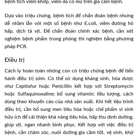
bệnh tích viêm khớp, viêm da có mủ trên gia cầm bệnh.
Dựa vào triệu chứng, bệnh tích để chẩn đoán bệnh nhưng
dễ nhầm lẫn với một số bệnh như E.coli, viêm đường hô
hấp, dịch tả vịt. Để chẩn đoán chính xác bệnh, cần xét
nghiệm bệnh phẩm trong phòng thí nghiệm bằng phương
pháp PCR.
Điều trị
Cách ly hoàn toàn những con có triệu chứng bệnh để tiến
hành điều trị sớm. Có thể sử dụng kháng sinh, hóa dược
như Ceptiofur hoặc Penicillin kết hợp với Streptomycin
hoặc Sulfaquinoxaline; bổ sung vitamin; liều lượng, cách
dùng theo khuyến cáo của nhà sản xuất. Khi hết liệu trình
điều trị, cần bổ sung men tiêu hóa hoặc chế phẩm vi sinh
hữu ích để cải thiện khả năng tiêu hóa, hấp thu dinh dưỡng,
giúp vịt, ngan nhanh bình phục. Kết hợp với việc điều trị
bệnh, cần chăm sóc, nuôi dưỡng gia cầm tốt, vệ sinh, khử