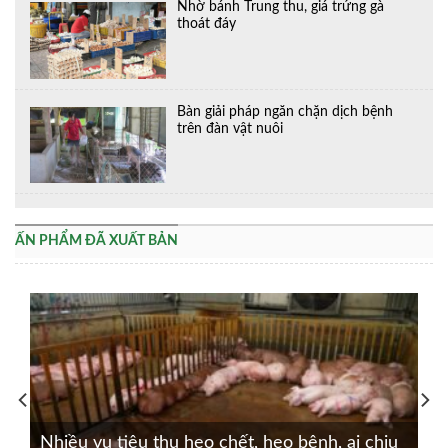
Nhờ bánh Trung thu, giá trứng gà
thoát đáy
Bàn giải pháp ngăn chặn dịch bệnh
trên đàn vật nuôi
ẤN PHẨM ĐÃ XUẤT BẢN
Nhiều vụ tiêu thụ heo chết, heo bệnh, ai chịu