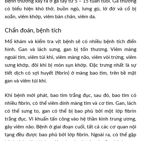
Bệnh thường xảy ra ở gà tây từ 5 – 15 tuần tuổi. Gà thường
có biểu hiện khó thở, buồn ngủ, lưng gù, lờ đờ và cổ bị
xoắn, viêm khớp, viêm bàn chân, viêm da.
Chẩn đoán, bệnh tích
Mổ khám và kiểm tra vịt bệnh sẽ có nhiều bệnh tích điển
hình. Gan và lách sưng, gan bị tổn thương. Viêm màng
ngoài tim, viêm túi khí, viêm màng não, viêm vòi trứng, viêm
sưng khớp, đôi khi bị mòn sụn khớp. Đặc trưng nhất là sự
tiết dịch có sợi huyết (fibrin) ở màng bao tim, trên bề mặt
gan và viêm túi khí.
Khi bệnh mới phát, bao tim trắng đục, sau đó, bao tim có
nhiều fibrin, có thể viêm dính màng tim và cơ tim. Gan, lách
có thể sưng to, gan có thể bị bao phủ bởi một lớp fibrin
trắng đục. Vi khuẩn tấn công vào hệ thần kinh trung ương,
gây viêm não. Bệnh ở giai đoạn cuối, tất cả các cơ quan nội
tạng đều được bao phủ bởi lớp fibrin. Ngoài ra, có thể gặp