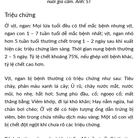
nuôi gia cầm. Ảnh: ST
Triệu chứng
Ở vịt, ngan: Mọi lứa tuổi đều có thể mắc bệnh nhưng vịt,
ngan con 1 – 7 tuần tuổi dễ mắc bệnh nhất; vịt, ngan nhỏ
hơn 5 tuần tuổi thường chết trong 1 – 2 ngày sau khi xuất
hiện các triệu chứng lâm sàng. Thời gian nung bệnh thường
2 – 5 ngày. Tỷ lệ chết khoảng 75%, nếu ghép với bệnh khác,
tỷ lệ chết cao hơn.
Vịt, ngan bị bệnh thường có triệu chứng như sau: Tiêu
chảy, phân màu xanh lá cây; Ủ rũ, chảy nước mắt, nước
mũi, ho nhẹ, hắt hơi; Sưng phù đầu, cổ; ngoẹo cổ; mất
thăng bằng; Viêm khớp, đi lại khó khăn; Hay nằm ngửa, hai
chân bơi chèo; Ở vịt đẻ có hiện tượng ống dẫn trứng bị
viêm, bên trong chứa nhiều dịch màu vàng; Một số con vịt
bị chết đột ngột khi chưa rõ các triệu chứng.