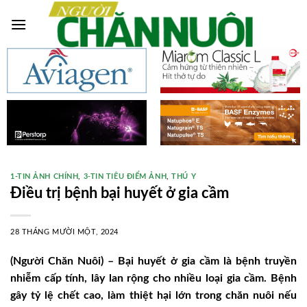
Skip
to
content
1-TIN ẢNH CHÍNH
,
3-TIN TIÊU ĐIỂM ẢNH
,
THÚ Y
Điều trị bệnh bại huyết ở gia cầm
28 THÁNG MƯỜI MỘT, 2024
(Người Chăn Nuôi) – Bại huyết ở gia cầm là bệnh truyền
nhiễm cấp tính, lây lan rộng cho nhiều loại gia cầm. Bệnh
gây tỷ lệ chết cao, làm thiệt hại lớn trong chăn nuôi nếu