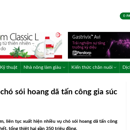
E-P
Kỹ thuật
Nhà nông làm giàu
Kiến thức chăn nuôi
Dịc
 chó sói hoang dã tấn công gia súc
, liên tục xuất hiện nhiều vụ chó sói hoang dã tấn công
hết, tổng thiệt hại gần 350 triệu đồng.