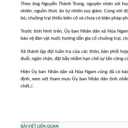
Theo ông Nguyễn Thành Trung, nguyên nhân sói hoan
nhiên, nguồn thức ăn tự nhiên suy giảm. Cùng với đó
bò, chuồng trại thiếu kiên cố và chưa có biện pháp p
Trước tình hình trên, Ủy ban Nhân dân xã Núa Ngam
bảo vệ đàn vật nuôi; hướng dẫn gia cố chuồng trại, ch
Xã thành lập đội tuần tra của các thôn, bản phối hợ
đuổi, ngăn chặn, đặt bẫy nhằm hạn chế sự tấn công củ
Hiện Ủy ban Nhân dân xã Núa Ngam cũng đã có báo
định, xem xét tham mưu Ủy ban Nhân dân tỉnh nhằm 
chết./.
BÀI VIẾT LIÊN QUAN