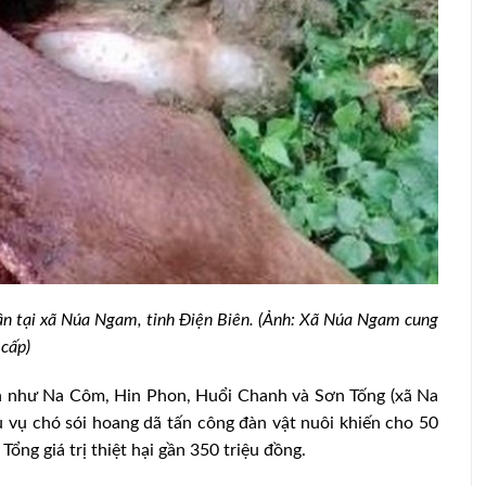
 dân tại xã Núa Ngam, tỉnh Điện Biên. (Ảnh: Xã Núa Ngam cung
2024: Có
cấp)
Thu nhập cao từ nuôi bò sữa
bản như Na Côm, Hin Phon, Huổi Chanh và Sơn Tống (xã Na
u vụ chó sói hoang dã tấn công đàn vật nuôi khiến cho 50
Tổng giá trị thiệt hại gần 350 triệu đồng.