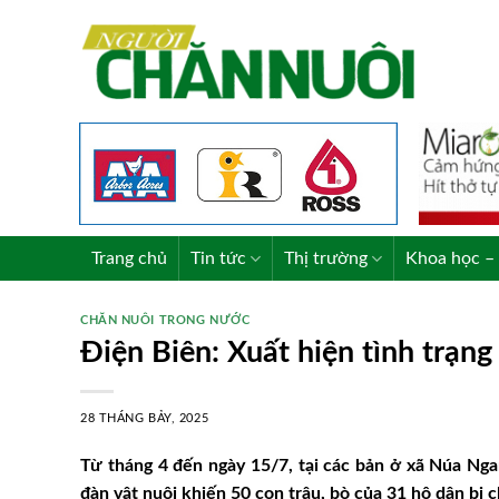
Skip
to
content
Trang chủ
Tin tức
Thị trường
Khoa học – 
CHĂN NUÔI TRONG NƯỚC
Điện Biên: Xuất hiện tình trạng
28 THÁNG BẢY, 2025
Từ tháng 4 đến ngày 15/7, tại các bản ở xã Núa Ngam
đàn vật nuôi khiến 50 con trâu, bò của 31 hộ dân bị c