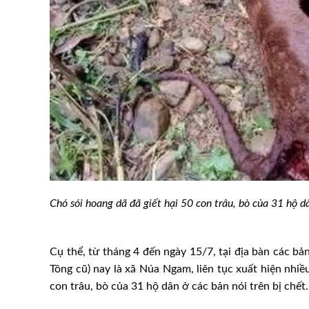
Chó sói hoang dã đã giết hại 50 con trâu, bò của 31 hộ
nay 6/10: Tiếp tục
Giá heo hơi hôm nay 10/12/
iều
nơi tăng 2.000 đồng
Cụ thể, từ tháng 4 đến ngày 15/7, tại địa bàn các 
Tông cũ) nay là xã Núa Ngam, liên tục xuất hiện nhiề
con trâu, bò của 31 hộ dân ở các bản nói trên bị chết. 