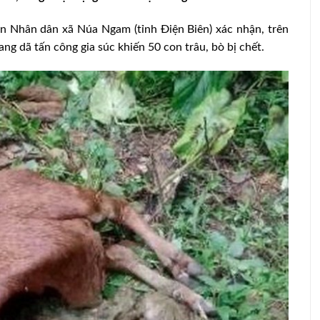
n Nhân dân xã Núa Ngam (tỉnh Điện Biên) xác nhận, trên
oang dã tấn công gia súc khiến 50 con trâu, bò bị chết.