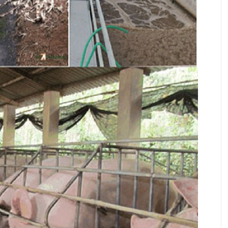
Nuôi dê boer đầu xô, hiệu quả ngay từ
lứa đầu