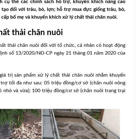
 cụ thể các chính sách hỗ trợ, khuyến khích nâng cao
ạo đối với trâu, bò, lợn; hỗ trợ mua đực giống trâu, bò,
g cấp bố mẹ và khuyến khích xử lý chất thải chăn nuôi.
hất thải chăn nuôi
t thải chăn nuôi đối với tổ chức, cá nhân có hoạt động
 định số 13/2020/NĐ-CP ngày 21 tháng 01 năm 2020 của
iá trị sản phẩm xử lý chất thải chăn nuôi nhằm khuyến
trợ tối đa như sau: 05 triệu đồng/cơ sở (chăn nuôi nông
ô nhỏ và vừa); 100 triệu đồng/cơ sở (chăn nuôi trang trại