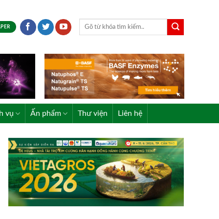
APER
h vụ
Ấn phẩm
Thư viện
Liên hệ