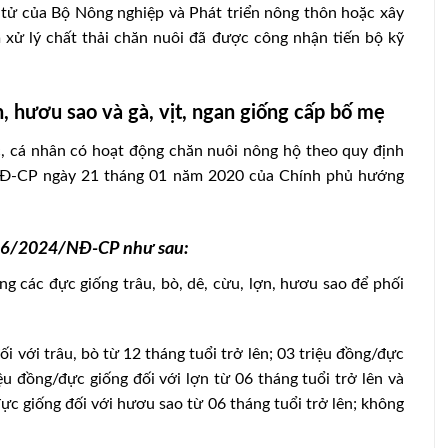
 tử của Bộ Nông nghiệp và Phát triển nông thôn hoặc xây
 xử lý chất thải chăn nuôi đã được công nhận tiến bộ kỹ
n, hươu sao và gà, vịt, ngan giống cấp bố mẹ
 cá nhân có hoạt động chăn nuôi nông hộ theo quy định
/NĐ-CP ngày 21 tháng 01 năm 2020 của Chính phủ hướng
 106/2024/NĐ-CP như sau:
g các đực giống trâu, bò, dê, cừu, lợn, hươu sao để phối
i với trâu, bò từ 12 tháng tuổi trở lên; 03 triệu đồng/đực
iệu đồng/đực giống đối với lợn từ 06 tháng tuổi trở lên và
đực giống đối với hươu sao từ 06 tháng tuổi trở lên; không