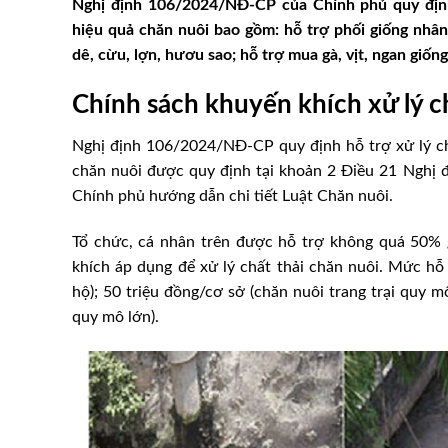
Nghị định 106/2024/NĐ-CP của Chính phủ quy định
hiệu quả chăn nuôi bao gồm: hỗ trợ phối giống nhân t
dê, cừu, lợn, hươu sao; hỗ trợ mua gà, vịt, ngan giốn
Chính sách khuyến khích xử lý c
Nghị định 106/2024/NĐ-CP quy định hỗ trợ xử lý chấ
chăn nuôi được quy định tại khoản 2 Điều 21 Nghị
Chính phủ hướng dẫn chi tiết Luật Chăn nuôi.
Tổ chức, cá nhân trên được hỗ trợ không quá 50% g
khích áp dụng để xử lý chất thải chăn nuôi. Mức hỗ 
hộ); 50 triệu đồng/cơ sở (chăn nuôi trang trại quy m
quy mô lớn).