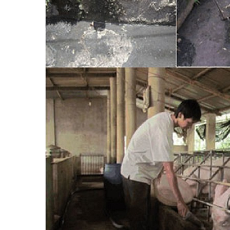
ng – xu hướng cần
p nắm bắt và thúc
6 bệnh phổ biến ở lợn