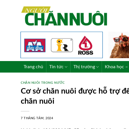
Skip
to
content
Trang chủ
Tin tức
Thị trường
Khoa học – 
CHĂN NUÔI TRONG NƯỚC
Cơ sở chăn nuôi được hỗ trợ đế
chăn nuôi
7 THÁNG TÁM, 2024