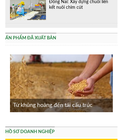
Đồng Nai: Xây dựng chuỗi liên
kết nuôi chim cút
ẤN PHẨM ĐÃ XUẤT BẢN
Từ khủng hoảng đến tái cấu trúc
HỒ SƠ DOANH NGHIỆP