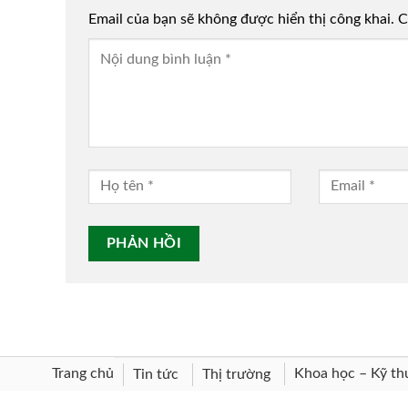
Email của bạn sẽ không được hiển thị công khai.
Alternative:
C
Trang chủ
Khoa học – Kỹ th
Tin tức
Thị trường