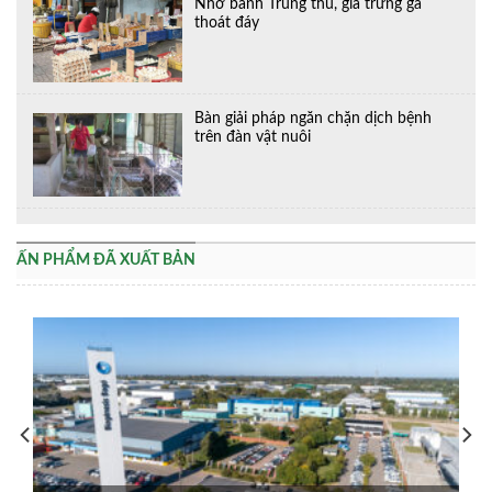
Nhờ bánh Trung thu, giá trứng gà
thoát đáy
Bàn giải pháp ngăn chặn dịch bệnh
trên đàn vật nuôi
ẤN PHẨM ĐÃ XUẤT BẢN