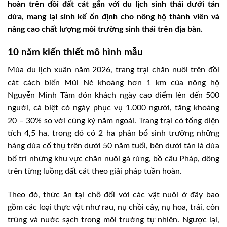
hoàn trên đồi đất cát gắn với du lịch sinh thái dưới tán
dừa, mang lại sinh kế ổn định cho nông hộ thành viên và
nâng cao chất lượng môi trường sinh thái trên địa bàn.
10 năm kiến thiết mô hình mẫu
Mùa du lịch xuân năm 2026, trang trại chăn nuôi trên đồi
cát cách biển Mũi Né khoảng hơn 1 km của nông hộ
Nguyễn Minh Tâm đón khách ngày cao điểm lên đến 500
người, cá biệt có ngày phục vụ 1.000 người, tăng khoảng
20 – 30% so với cùng kỳ năm ngoái. Trang trại có tổng diện
tích 4,5 ha, trong đó có 2 ha phân bổ sinh trưởng những
hàng dừa cổ thụ trên dưới 50 năm tuổi, bên dưới tán lá dừa
bố trí những khu vực chăn nuôi gà rừng, bồ câu Pháp, dông
trên từng luồng đất cát theo giải pháp tuần hoàn.
Theo đó, thức ăn tại chỗ đối với các vật nuôi ở đây bao
gồm các loại thực vật như rau, nụ chồi cây, nụ hoa, trái, côn
trùng và nước sạch trong môi trường tự nhiên. Ngược lại,