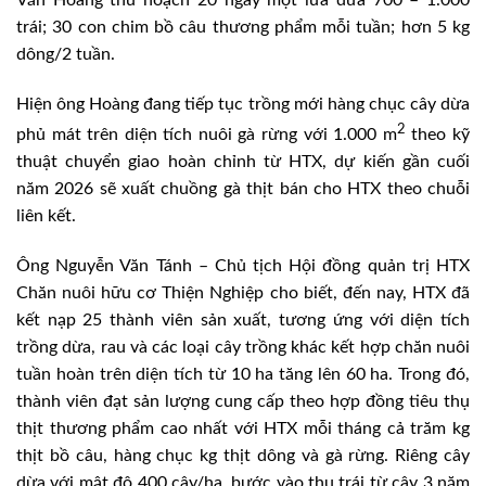
Văn Hoàng thu hoạch 20 ngày một lứa dừa 700 – 1.000
trái; 30 con chim bồ câu thương phẩm mỗi tuần; hơn 5 kg
dông/2 tuần.
Hiện ông Hoàng đang tiếp tục trồng mới hàng chục cây dừa
2
phủ mát trên diện tích nuôi gà rừng với 1.000 m
theo kỹ
thuật chuyển giao hoàn chỉnh từ HTX, dự kiến gần cuối
năm 2026 sẽ xuất chuồng gà thịt bán cho HTX theo chuỗi
liên kết.
Ông Nguyễn Văn Tánh – Chủ tịch Hội đồng quản trị HTX
Chăn nuôi hữu cơ Thiện Nghiệp cho biết, đến nay, HTX đã
kết nạp 25 thành viên sản xuất, tương ứng với diện tích
trồng dừa, rau và các loại cây trồng khác kết hợp chăn nuôi
tuần hoàn trên diện tích từ 10 ha tăng lên 60 ha. Trong đó,
thành viên đạt sản lượng cung cấp theo hợp đồng tiêu thụ
thịt thương phẩm cao nhất với HTX mỗi tháng cả trăm kg
thịt bồ câu, hàng chục kg thịt dông và gà rừng. Riêng cây
dừa với mật độ 400 cây/ha, bước vào thu trái từ cây 3 năm