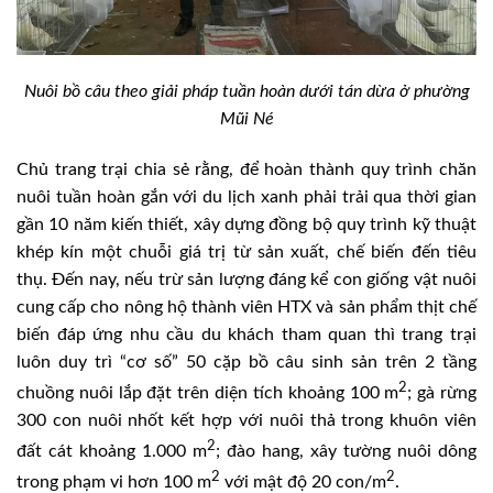
Nuôi bồ câu theo giải pháp tuần hoàn dưới tán dừa ở phường
Mũi Né
Chủ trang trại chia sẻ rằng, để hoàn thành quy trình chăn
nuôi tuần hoàn gắn với du lịch xanh phải trải qua thời gian
gần 10 năm kiến thiết, xây dựng đồng bộ quy trình kỹ thuật
khép kín một chuỗi giá trị từ sản xuất, chế biến đến tiêu
thụ. Đến nay, nếu trừ sản lượng đáng kể con giống vật nuôi
cung cấp cho nông hộ thành viên HTX và sản phẩm thịt chế
biến đáp ứng nhu cầu du khách tham quan thì trang trại
luôn duy trì “cơ số” 50 cặp bồ câu sinh sản trên 2 tầng
2
chuồng nuôi lắp đặt trên diện tích khoảng 100 m
; gà rừng
300 con nuôi nhốt kết hợp với nuôi thả trong khuôn viên
2
đất cát khoảng 1.000 m
; đào hang, xây tường nuôi dông
2
2
trong phạm vi hơn 100 m
với mật độ 20 con/m
.