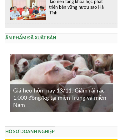
Tạo nền tảng khoa học phát
triển bền vững hươu sao Hà
Tĩnh
ẤN PHẨM ĐÃ XUẤT BẢN
Giá heo hôm nay 13/11: Giảm rải rác
1.000 đồng/kg tại miền Trung và miền
Nam
HỒ SƠ DOANH NGHIỆP