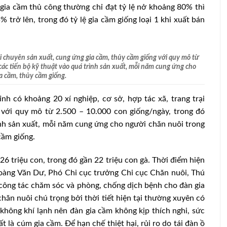
gia cầm thủ công thường chỉ đạt tỷ lệ nở khoảng 80% thì
% trở lên, trong đó tỷ lệ gia cầm giống loại 1 khi xuất bán
rại chuyên sản xuất, cung ứng gia cầm, thủy cầm giống với quy mô từ
c tiến bộ kỹ thuật vào quá trình sản xuất, mỗi năm cung ứng cho
a cầm, thủy cầm giống.
h có khoảng 20 xí nghiệp, cơ sở, hợp tác xã, trang trại
 với quy mô từ 2.500 – 10.000 con giống/ngày, trong đó
nh sản xuất, mỗi năm cung ứng cho người chăn nuôi trong
cầm giống.
6 triệu con, trong đó gần 22 triệu con gà. Thời điểm hiện
 Hoàng Văn Dư, Phó Chi cục trưởng Chi cục Chăn nuôi, Thú
, công tác chăm sóc và phòng, chống dịch bệnh cho đàn gia
ăn nuôi chú trọng bởi thời tiết hiện tại thường xuyên có
hông khí lạnh nên đàn gia cầm không kịp thích nghi, sức
t là cúm gia cầm. Để hạn chế thiệt hại, rủi ro do tái đàn ồ