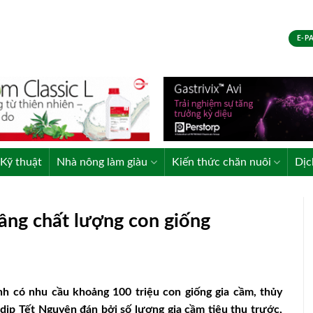
E-P
Kỹ thuật
Nhà nông làm giàu
Kiến thức chăn nuôi
Dịc
nâng chất lượng con giống
nh có nhu cầu khoảng 100 triệu con giống gia cầm, thủy
 dịp Tết Nguyên đán bởi số lượng gia cầm tiêu thụ trước,