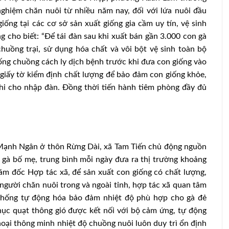
nghiệm chăn nuôi từ nhiều năm nay, đối với lứa nuôi đầu
ống tại các cơ sở sản xuất giống gia cầm uy tín, vệ sinh
g cho biết: “Để tái đàn sau khi xuất bán gần 3.000 con gà
 chuồng trại, sử dụng hóa chất và vôi bột vệ sinh toàn bộ
 trống chuồng cách ly dịch bệnh trước khi đưa con giống vào
 giấy tờ kiểm định chất lượng để bảo đảm con giống khỏe,
khi cho nhập đàn. Đồng thời tiến hành tiêm phòng đầy đủ
 Mạnh Ngân ở thôn Rừng Dài, xã Tam Tiến chủ động nguồn
gà bố mẹ, trung bình mỗi ngày đưa ra thị trường khoảng
m đốc Hợp tác xã, để sản xuất con giống có chất lượng,
người chăn nuôi trong và ngoài tỉnh, hợp tác xã quan tâm
 thống tự động hóa bảo đảm nhiệt độ phù hợp cho gà đẻ
hục quạt thông gió được kết nối với bộ cảm ứng, tự động
thoại thông minh nhiệt độ chuồng nuôi luôn duy trì ổn định