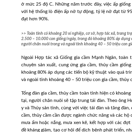
ở mức 25 độ C. Những năm trước đây, việc ấp giống 
với hệ thống lò điện ấp nở tự động, tỷ lệ nở đạt từ 95
đạt hơn 90%.
>> Toàn tỉnh có khoảng 20 xí nghiệp, cơ sở, hợp tác xã, trang t
2.500 – 10.000 con giống/ngày, trong đó khoảng 80% áp dụng cá
người chăn nuôi trong và ngoài tỉnh khoảng 40 – 50 triệu con gi
Ngoài Hợp tác xã Giống gia cầm Mạnh Ngân, toàn tỉn
chuyên sản xuất, cung ứng gia cầm, thủy cầm giống
khoảng 80% áp dụng các tiến bộ kỹ thuật vào quá trì
và ngoài tỉnh khoảng 40 – 50 triệu con gia cầm, thủy 
Tổng đàn gia cầm, thủy cầm toàn tỉnh hiện có khoảng 2
tại, người chăn nuôi sẽ tập trung tái đàn. Theo ông
y và Thủy sản tỉnh, cùng với việc tái đàn và tăng đàn
cầm, thủy cầm cần được ngành chức năng và các hộ ch
mưa ẩm hoặc nắng, mưa xen kẽ, kết hợp với các đợt k
đề kháng giảm, tạo cơ hội để dịch bệnh phát triển, nhấ