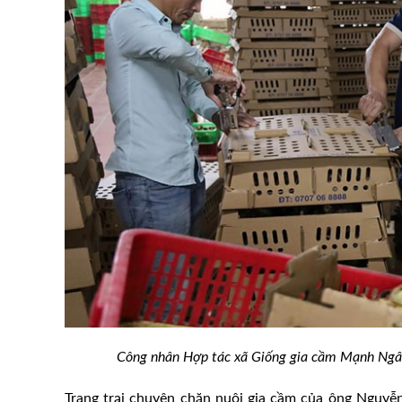
chăn nuôi: Kết hợp
Mô hình lò ấp trứng gia cầm 
 phí và tính bền vững
hiệu quả kinh tế
Công nhân Hợp tác xã Giống gia cầm Mạnh Ngân 
Trang trại chuyên chăn nuôi gia cầm của ông Nguy