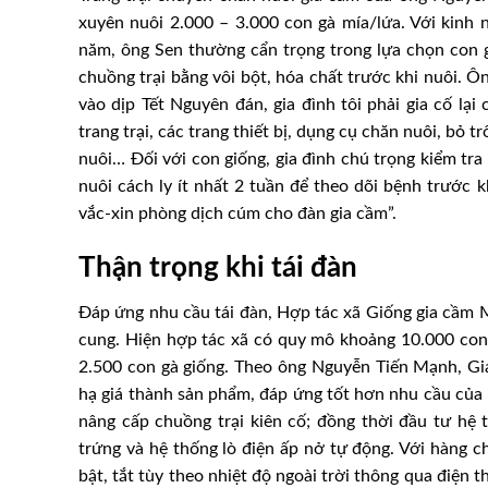
xuyên nuôi 2.000 – 3.000 con gà mía/lứa. Với kinh 
năm, ông Sen thường cẩn trọng trong lựa chọn con gi
chuồng trại bằng vôi bột, hóa chất trước khi nuôi. Ôn
vào dịp Tết Nguyên đán, gia đình tôi phải gia cố lại
trang trại, các trang thiết bị, dụng cụ chăn nuôi, bỏ
nuôi… Đối với con giống, gia đình chú trọng kiểm tra
nuôi cách ly ít nhất 2 tuần để theo dõi bệnh trước 
vắc-xin phòng dịch cúm cho đàn gia cầm”.
Thận trọng khi tái đàn
Đáp ứng nhu cầu tái đàn, Hợp tác xã Giống gia cầm
cung. Hiện hợp tác xã có quy mô khoảng 10.000 con 
2.500 con gà giống. Theo ông Nguyễn Tiến Mạnh, Giá
hạ giá thành sản phẩm, đáp ứng tốt hơn nhu cầu của 
nâng cấp chuồng trại kiên cố; đồng thời đầu tư hệ
trứng và hệ thống lò điện ấp nở tự động. Với hàng c
bật, tắt tùy theo nhiệt độ ngoài trời thông qua điện 