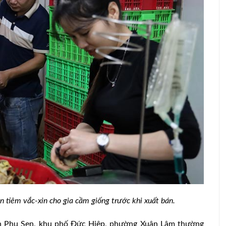
đem lại
Bảo tồn giống bò Vàng Cao nguyên đá
Đồng Văn
tiêm vắc-xin cho gia cầm giống trước khi xuất bán.
ễn Phụ Sen, khu phố Đức Hiệp, phường Xuân Lâm thường