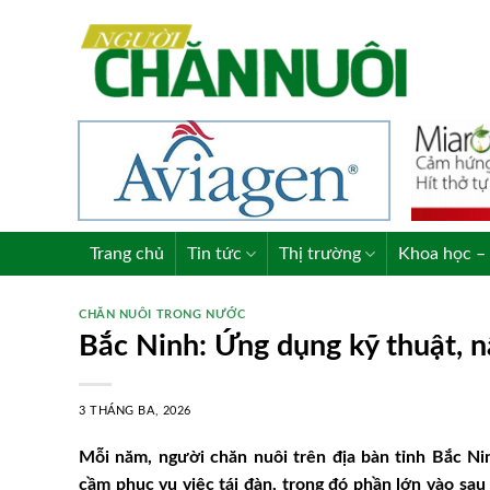
Skip
to
content
Trang chủ
Tin tức
Thị trường
Khoa học – 
CHĂN NUÔI TRONG NƯỚC
Bắc Ninh: Ứng dụng kỹ thuật, 
3 THÁNG BA, 2026
Mỗi năm, người chăn nuôi trên địa bàn tỉnh Bắc Ni
cầm phục vụ việc tái đàn, trong đó phần lớn vào sau