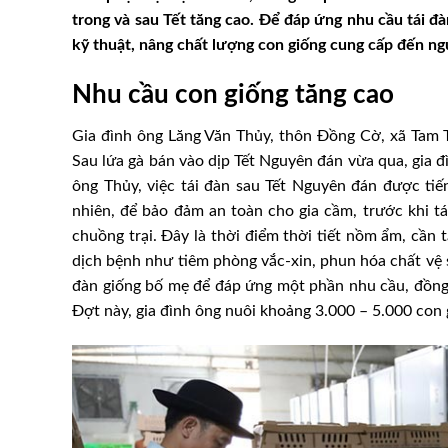
trong và sau Tết tăng cao. Để đáp ứng nhu cầu tái đ
kỹ thuật, nâng chất lượng con giống cung cấp đến ng
Nhu cầu con giống tăng cao
Gia đình ông Lăng Văn Thủy, thôn Đồng Cờ, xã Tam T
Sau lứa gà bán vào dịp Tết Nguyên đán vừa qua, gia đì
ông Thủy, việc tái đàn sau Tết Nguyên đán được ti
nhiên, để bảo đảm an toàn cho gia cầm, trước khi tá
chuồng trại. Đây là thời điểm thời tiết nồm ẩm, cần
dịch bệnh như tiêm phòng vắc-xin, phun hóa chất vệ si
đàn giống bố mẹ để đáp ứng một phần nhu cầu, đồng t
Đợt này, gia đình ông nuôi khoảng 3.000 – 5.000 con 