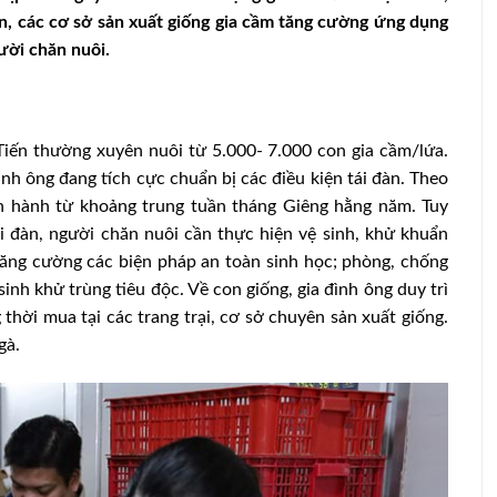
àn, các cơ sở sản xuất giống gia cầm tăng cường ứng dụng
ười chăn nuôi.
iến thường xuyên nuôi từ 5.000- 7.000 con gia cầm/lứa.
nh ông đang tích cực chuẩn bị các điều kiện tái đàn. Theo
ến hành từ khoảng trung tuần tháng Giêng hằng năm. Tuy
i đàn, người chăn nuôi cần thực hiện vệ sinh, khử khuẩn
 tăng cường các biện pháp an toàn sinh học; phòng, chống
nh khử trùng tiêu độc. Về con giống, gia đình ông duy trì
hời mua tại các trang trại, cơ sở chuyên sản xuất giống.
gà.