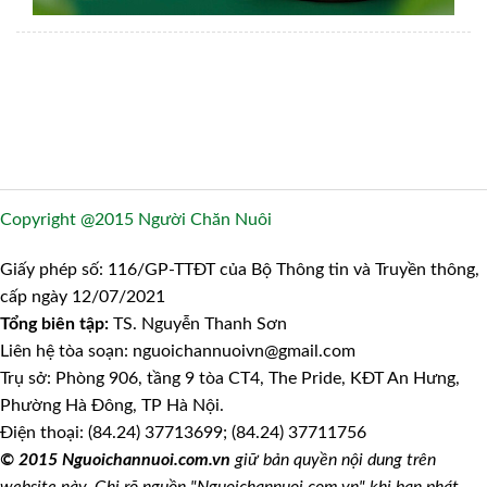
Copyright @2015 Người Chăn Nuôi
Giấy phép số: 116/GP-TTĐT của Bộ Thông tin và Truyền thông,
cấp ngày 12/07/2021
Tổng biên tập:
TS. Nguyễn Thanh Sơn
Liên hệ tòa soạn: nguoichannuoivn@gmail.com
Trụ sở: Phòng 906, tầng 9 tòa CT4, The Pride, KĐT An Hưng,
Phường Hà Đông, TP Hà Nội.
Điện thoại: (84.24) 37713699; (84.24) 37711756
© 2015 Nguoichannuoi.com.vn
giữ bản quyền nội dung trên
website này. Ghi rõ nguồn "Nguoichannuoi.com.vn" khi bạn phát