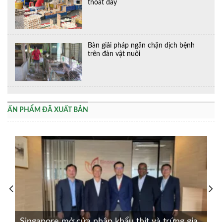
thoát đáy
Bàn giải pháp ngăn chặn dịch bệnh
trên đàn vật nuôi
ẤN PHẨM ĐÃ XUẤT BẢN
Singapore mở cửa nhập khẩu thịt và trứng gia