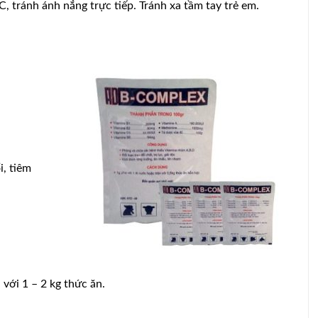
C, tránh ánh nắng trực tiếp. Tránh xa tầm tay trẻ em.
i, tiêm
tượng sản
Xu hướng ngành gà trắng Việt Nam –
nuôi giả
Thách thức & Giải pháp
n với 1 – 2 kg thức ăn.