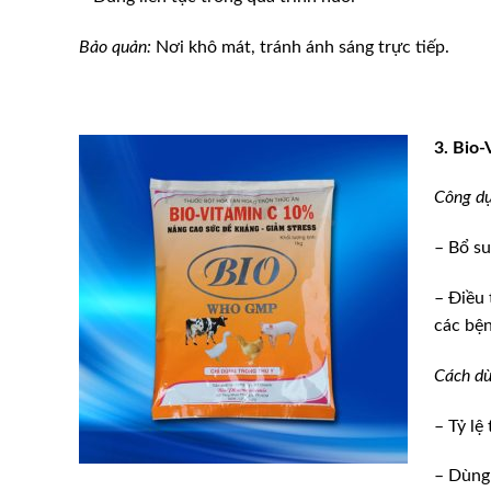
Bảo quản:
Nơi khô mát, tránh ánh sáng trực tiếp.
3. Bio
Công dụ
– Bổ su
– Điều 
các bệ
Cách dù
– Tỷ lệ
– Dùng 