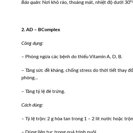
0
Bảo quản:
Nơi khô ráo, thoáng mát, nhiệt độ dưới 30
2. AD – BComplex
Công dụng:
– Phòng ngừa các bệnh do thiếu Vitamin A, D, B.
– Tăng sức đề kháng, chống stress do thời tiết thay đổ
phòng…
– Tăng tỷ lệ đẻ trứng.
ương 11 tháng năm
Khởi tố, bắt tạm giam 3 đối 
g và trị giá
xuất, buôn bán thức ăn chăn 
Cách dùng:
– Tỷ lệ trộn: 2 g hòa tan trong 1 – 2 lít nước hoặc trộ
– Dùng liên tục trong quá trình nuôi