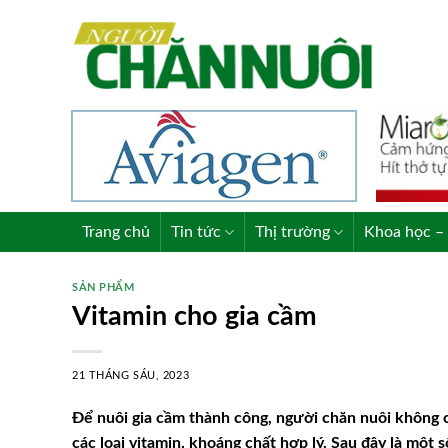
Skip
to
content
Trang chủ
Tin tức
Thị trường
Khoa học – 
SẢN PHẨM
Vitamin cho gia cầm
21 THÁNG SÁU, 2023
Để nuôi gia cầm thành công, người chăn nuôi không c
các loại vitamin, khoáng chất hợp lý. Sau đây là một 