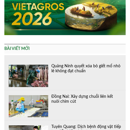
BÀI VIẾT MỚI
Quảng Ninh quyết xóa bỏ giết mổ nhỏ
lẻ không đạt chuẩn
Đồng Nai: Xây dựng chuỗi liên kết
nuôi chim cút
Tuyên Quang: Dịch bệnh động vật tiếp