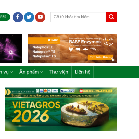
APER
h vụ
Ấn phẩm
Thư viện
Liên hệ