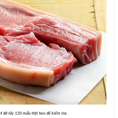
Hưng Yên: Bảo đảm nguồn cung gia
súc, gia cầm phục vụ thị trường Tết
đã lấy 120 mẫu thịt heo để kiểm tra.