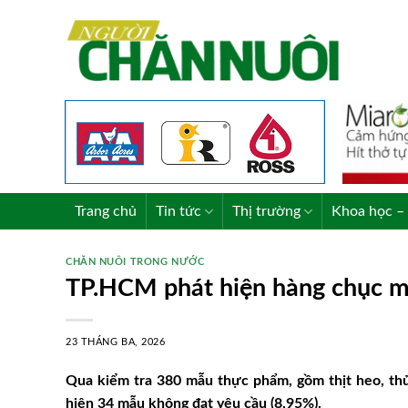
Skip
to
content
Trang chủ
Tin tức
Thị trường
Khoa học – 
CHĂN NUÔI TRONG NƯỚC
TP.HCM phát hiện hàng chục m
23 THÁNG BA, 2026
Qua kiểm tra 380 mẫu thực phẩm, gồm thịt heo, thủ
hiện 34 mẫu không đạt yêu cầu (8,95%).