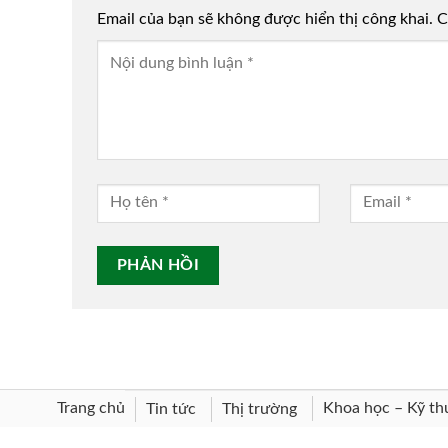
Email của bạn sẽ không được hiển thị công khai.
Alternative:
C
Trang chủ
Khoa học – Kỹ th
Tin tức
Thị trường