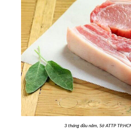
gỡ vướng mắc trong
h bệnh động vật
Tỷ phú mắc màn cho lợn
3 tháng đầu năm, Sở ATTP TP.HCM 