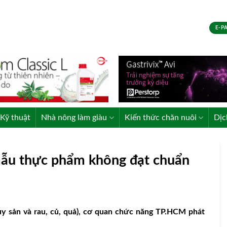
E-P
Kỹ thuật
Nhà nông làm giàu
Kiến thức chăn nuôi
Dịc
ẫu thực phẩm không đạt chuẩn
y sản và rau, củ, quả), cơ quan chức năng TP.HCM phát