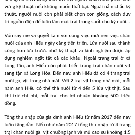
vững kỹ thuật nếu không muốn thất bại. Ngoài nắm chắc kỹ
thuật, người nuôi còn phải biết chọn con giống, cách duy
trì nguồn điện để luôn làm mát trại trong suốt chu kỳ nuôi…
Vốn say mê và quyết tâm với công việc mới nên việc chăn
nuôi của anh Hiếu ngày càng tiến triển. Lứa nuôi sau thành
công hơn lứa trước nhờ kỹ thuật và kinh nghiệm được áp
dụng nghiêm ngặt tất cả các khâu. Ngoài trang trại ở xã
Long Tân, anh Hiếu còn phát triển trang trại chăn nuôi vịt
sang tận xã Long Hòa. Đến nay, anh Hiếu đã có 4 trang trại
nuôi gà, vịt trong nhà mát. Với 2 trại vịt trong nhà mát, mỗi
năm anh Hiếu có thể thả nuôi từ 4 đến 5 lứa vịt thịt. Sau
khi trừ chi phí, mỗi trại cho lợi nhuận khoảng 500 triệu
đồng.
Tổng thu nhập của gia đình anh Hiếu từ năm 2017 đến nay
luôn tăng dần. Nếu như năm 2017 tổng thu nhập từ 4 trang
trại chăn nuôi gà, vịt chuồng lạnh và mủ cao su khoảng 1,5