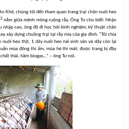
An Khê, chúng tôi đến tham quan trang trại chăn nuôi heo
2
m
nằm giữa mênh mông ruộng rẫy. Ông Tư cho biết: Nhận
 nhập cao, ông đã đi học hỏi kinh nghiệm, kỹ thuật chăn
y xây dựng chuồng trại tại rẫy mía của gia đình. “Tôi chia
nuôi heo thịt, 1 dãy nuôi heo nái sinh sản và dãy còn lại
uẩn mùa đông thì ấm, mùa hè thì mát; được trang bị đầy
chất thải, hầm biogas…” – ông Tư nói.