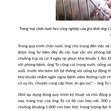
Trang trại chăn nuôi heo công nghiệp của gia đình ông 
Trong quá trình chăn nuôi, ông chú trọng đến việc vệ
được ông Tư tiêm đầy đủ các loại vắc xin phòng bệ
chuồng trại và cứ 3 ngày lại phun khử khuẩn 1 lần. 
với phòng bệnh, ông Tư cũng coi trọng nước uống và
suối, trước khi bơm tới hệ thống vòi uống tự động t
khử khuẩn nhằm ngăn ngừa bệnh viêm đường ruột cho
amilk được nhắc đến
Lợi ích của châu chấu trong 
ăm 2023?
chăn nuôi
có uy tín, chuyên cung cấp thức ăn gia súc” – ông Tư 
Nhờ áp dụng đúng quy trình kỹ thuật và chủ động 
nay, trang trại của ông Tư có 46 con heo nái, 300
chuồng khoảng 1.000 con heo thịt, trọng lượng đạt h