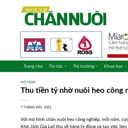
Skip
to
content
Trang chủ
Tin tức
Thị trường
Khoa học – 
MÔ HÌNH
Thu tiền tỷ nhờ nuôi heo công 
7 THÁNG BẢY, 2021
Với mô hình chăn nuôi heo công nghiệp, mỗi năm, cựu
Khê, tỉnh Gia Lai) thu về hàng tỷ đồng và tạo việc là