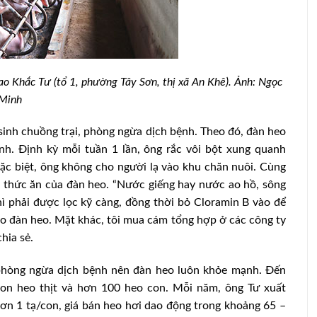
Cao Khắc Tư (tổ 1, phường Tây Sơn, thị xã An Khê). Ảnh: Ngọc
Minh
 sinh chuồng trại, phòng ngừa dịch bệnh. Theo đó, đàn heo
nh. Định kỳ mỗi tuần 1 lần, ông rắc vôi bột xung quanh
Đặc biệt, ông không cho người lạ vào khu chăn nuôi. Cùng
 thức ăn của đàn heo. “Nước giếng hay nước ao hồ, sông
hì phải được lọc kỹ càng, đồng thời bỏ Cloramin B vào để
 đàn heo. Mặt khác, tôi mua cám tổng hợp ở các công ty
thức ăn
Bộ trưởng Đỗ Đức Duy nói gì khi 22
cục trưởng, vụ trưởng xuống cấp phó?
chia sẻ.
phòng ngừa dịch bệnh nên đàn heo luôn khỏe mạnh. Đến
 con heo thịt và hơn 100 heo con. Mỗi năm, ông Tư xuất
ơn 1 tạ/con, giá bán heo hơi dao động trong khoảng 65 –