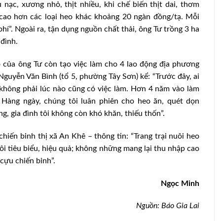
nạc, xương nhỏ, thịt nhiều, khi chế biến thịt dai, thơm
 cao hơn các loại heo khác khoảng 20 ngàn đồng/tạ. Mỗi
 phí”. Ngoài ra, tận dụng nguồn chất thải, ông Tư trồng 3 ha
đình.
o của ông Tư còn tạo việc làm cho 4 lao động địa phương
guyễn Văn Bình (tổ 5, phường Tây Sơn) kể: “Trước đây, ai
g không phải lúc nào cũng có việc làm. Hơn 4 năm vào làm
h. Hàng ngày, chúng tôi luân phiên cho heo ăn, quét dọn
g, gia đình tôi không còn khó khăn, thiếu thốn”.
hiến binh thị xã An Khê – thông tin: “Trang trại nuôi heo
i tiêu biểu, hiệu quả; không những mang lại thu nhập cao
cựu chiến binh”.
Ngọc Minh
Nguồn: Báo Gia Lai