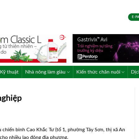
E-P
Kỹ thuật
Nhà nông làm giàu
Kiến thức chăn nuôi
Dịc
nghiệp
 chiến binh Cao Khắc Tư (tổ 1, phường Tây Sơn, thị xã An
m cho nhiều lao động địa phương.