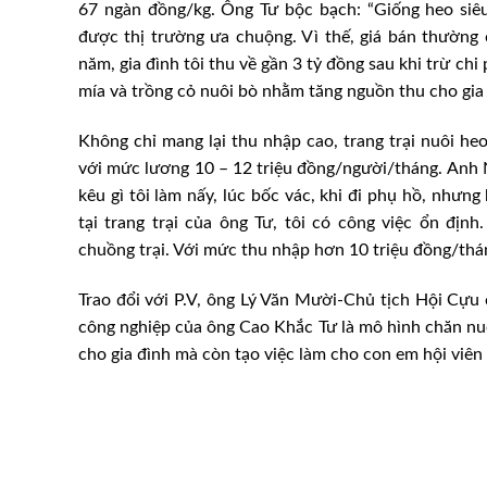
67 ngàn đồng/kg. Ông Tư bộc bạch: “Giống heo siêu 
được thị trường ưa chuộng. Vì thế, giá bán thường
năm, gia đình tôi thu về gần 3 tỷ đồng sau khi trừ chi
mía và trồng cỏ nuôi bò nhằm tăng nguồn thu cho gia 
Không chỉ mang lại thu nhập cao, trang trại nuôi he
với mức lương 10 – 12 triệu đồng/người/tháng. Anh N
kêu gì tôi làm nấy, lúc bốc vác, khi đi phụ hồ, nhưn
tại trang trại của ông Tư, tôi có công việc ổn địn
chuồng trại. Với mức thu nhập hơn 10 triệu đồng/thán
Trao đổi với P.V, ông Lý Văn Mười-Chủ tịch Hội Cựu c
công nghiệp của ông Cao Khắc Tư là mô hình chăn nuô
cho gia đình mà còn tạo việc làm cho con em hội viên 