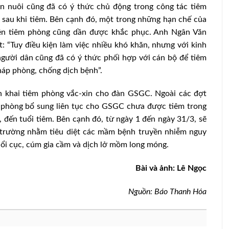
n nuôi cũng đã có ý thức chủ động trong công tác tiêm
à sau khi tiêm. Bên cạnh đó, một trong những hạn chế của
hiện tiêm phòng cũng dần được khắc phục. Anh Ngân Văn
t: “Tuy điều kiện làm việc nhiều khó khăn, nhưng với kinh
người dân cũng đã có ý thức phối hợp với cán bộ để tiêm
háp phòng, chống dịch bệnh”.
ển khai tiêm phòng vắc-xin cho đàn GSGC. Ngoài các đợt
m phòng bổ sung liên tục cho GSGC chưa được tiêm trong
 đến tuổi tiêm. Bên cạnh đó, từ ngày 1 đến ngày 31/3, sẽ
i trường nhằm tiêu diệt các mầm bệnh truyền nhiễm nguy
 nổi cục, cúm gia cầm và dịch lở mồm long móng.
Bài và ảnh: Lê Ngọc
Nguồn: Báo Thanh Hóa