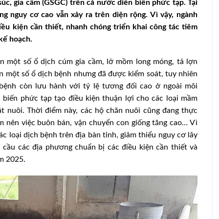
úc, gia cầm (GSGC) trên cả nước diễn biến phức tạp. Tại
 nguy cơ cao vẫn xảy ra trên diện rộng. Vì vậy, ngành
ều kiện cần thiết, nhanh chóng triển khai công tác tiêm
kế hoạch.
ện một số ổ dịch cúm gia cầm, lở mồm long móng, tả lợn
n một số ổ dịch bệnh nhưng đã được kiểm soát, tuy nhiên
bệnh còn lưu hành với tỷ lệ tương đối cao ở ngoài môi
 biến phức tạp tạo điều kiện thuận lợi cho các loại mầm
t nuôi. Thời điểm này, các hộ chăn nuôi cũng đang thực
ăm nên việc buôn bán, vận chuyển con giống tăng cao… Vì
 loại dịch bệnh trên địa bàn tỉnh, giảm thiểu nguy cơ lây
 cầu các địa phương chuẩn bị các điều kiện cần thiết và
ăm 2025.