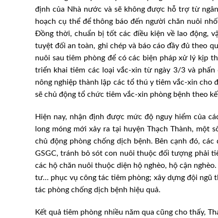
định của Nhà nước và sẽ không được hỗ trợ từ ngân s
hoạch cụ thể để thông báo đến người chăn nuôi nhốt
Đồng thời, chuẩn bị tốt các điều kiện về lao động, v
tuyệt đối an toàn, ghi chép và báo cáo đầy đủ theo q
nuôi sau tiêm phòng để có các biện pháp xử lý kịp t
triển khai tiêm các loại vắc-xin từ ngày 3/3 và phấ
nông nghiệp thành lập các tổ thú y tiêm vắc-xin cho đ
sẽ chủ động tổ chức tiêm vắc-xin phòng bệnh theo kế
Hiện nay, nhận định được mức độ nguy hiểm của các 
long móng mới xảy ra tại huyện Thạch Thành, một số
chủ động phòng chống dịch bệnh. Bên cạnh đó, các đ
GSGC, tránh bỏ sót con nuôi thuộc đối tượng phải tiê
các hộ chăn nuôi thuộc diện hộ nghèo, hộ cận nghèo. 
tư… phục vụ công tác tiêm phòng; xây dựng đội ngũ t
tác phòng chống dịch bệnh hiệu quả.
Kết quả tiêm phòng nhiều năm qua cũng cho thấy, Tha