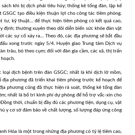
ách khi bị dịch phải tiêu hủy; thống kê tổng đàn, lập kế
 GSGC tạo điều kiện thuận lợi cho công tác tiêm phòng.
ật tư, kỹ thuật… để thực hiện tiêm phòng có kết quả cao,
uy định; thường xuyên theo dõi diễn biến sức khỏe đàn vật
hời các sự cố xảy ra… Theo đó, các địa phương sẽ bắt đầu
n đấu xong trước ngày 5/4. Huyện giao Trung tâm Dịch vụ
àn trâu, bò theo cụm; đối với đàn gia cầm, các xã, thị trấn
 hoạch.
loại dịch bệnh trên đàn GSGC; nhất là khi dịch lở mồm,
 địa phương đã triển khai tiêm phòng trước kế hoạch để
ịa phương cũng đã thực hiện rà soát, thống kê tổng đàn
m; nhất là bố trí kinh phí dự phòng để hỗ trợ vắc-xin cho
Đồng thời, chuẩn bị đầy đủ các phương tiện, dụng cụ, vật
hú y cơ sở đảm bảo về chất lượng, số lượng đáp ứng công
nh Hóa là một trong những địa phương có tỷ lệ tiêm cao,