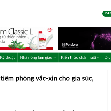
E-P
Kỹ thuật
Nhà nông làm giàu
Kiến thức chăn nuôi
Dịc
 tiêm phòng vắc-xin cho gia súc,