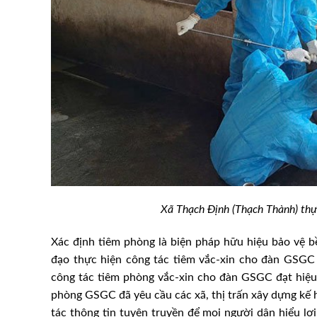
Xã Thạch Định (Thạch Thành) thực
u mở rộng quy mô
Giá heo hơi hôm nay 5/2/20
thêm tới 2.000 đồng
Xác định tiêm phòng là biện pháp hữu hiệu bảo vệ b
đạo thực hiện công tác tiêm vắc-xin cho đàn GSGC 
công tác tiêm phòng vắc-xin cho đàn GSGC đạt hiệu
phòng GSGC đã yêu cầu các xã, thị trấn xây dựng kế h
tác thông tin tuyên truyền để mọi người dân hiểu lợ