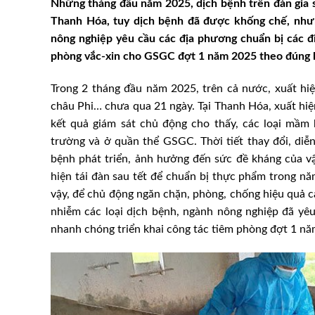
Những tháng đầu năm 2025, dịch bệnh trên đàn gia s
Thanh Hóa, tuy dịch bệnh đã được khống chế, nhưng
nông nghiệp yêu cầu các địa phương chuẩn bị các đi
phòng vắc-xin cho GSGC đợt 1 năm 2025 theo đúng 
Trong 2 tháng đầu năm 2025, trên cả nước, xuất hi
châu Phi… chưa qua 21 ngày. Tại Thanh Hóa, xuất hiệ
kết quả giám sát chủ động cho thấy, các loại mầm 
trường và ở quần thể GSGC. Thời tiết thay đổi, diễn
bệnh phát triển, ảnh hưởng đến sức đề kháng của vậ
hiện tái đàn sau tết để chuẩn bị thực phẩm trong n
vậy, để chủ động ngăn chặn, phòng, chống hiệu quả các
nhiễm các loại dịch bệnh, ngành nông nghiệp đã yêu
nhanh chóng triển khai công tác tiêm phòng đợt 1 n