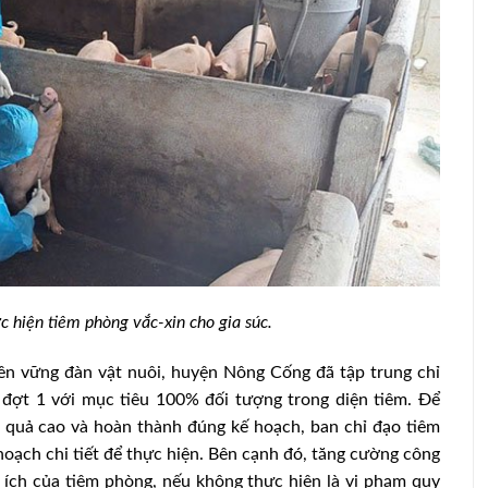
 hiện tiêm phòng vắc-xin cho gia súc.
25: Tăng
Khẩn trương tái đàn, khôi phục sản
xuất chăn nuôi sau bão lũ
ền vững đàn vật nuôi, huyện Nông Cống đã tập trung chỉ
đợt 1 với mục tiêu 100% đối tượng trong diện tiêm. Để
 quả cao và hoàn thành đúng kế hoạch, ban chỉ đạo tiêm
oạch chi tiết để thực hiện. Bên cạnh đó, tăng cường công
i ích của tiêm phòng, nếu không thực hiện là vi phạm quy