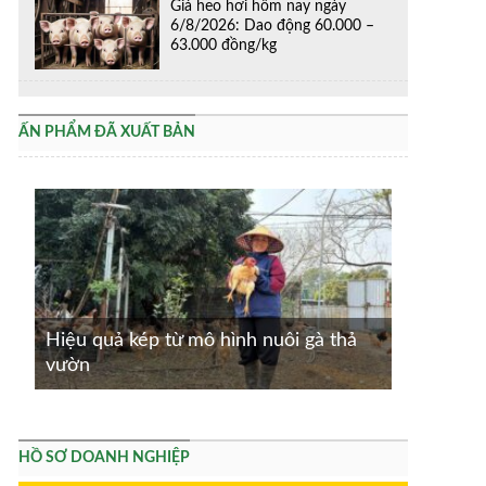
Giá heo hơi hôm nay ngày
6/8/2026: Dao động 60.000 –
63.000 đồng/kg
ẤN PHẨM ĐÃ XUẤT BẢN
Hiệu quả kép từ mô hình nuôi gà thả
vườn
HỒ SƠ DOANH NGHIỆP