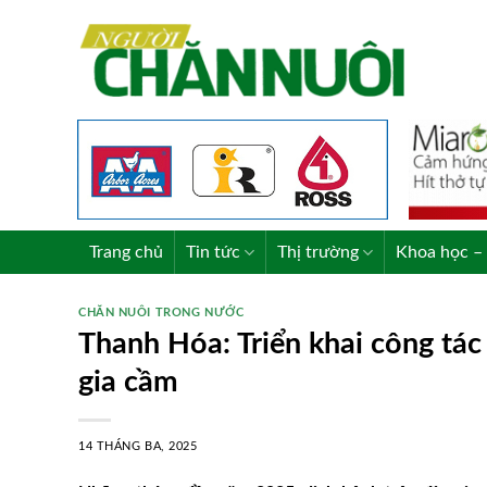
Skip
to
content
Trang chủ
Tin tức
Thị trường
Khoa học – 
CHĂN NUÔI TRONG NƯỚC
Thanh Hóa: Triển khai công tác
gia cầm
14 THÁNG BA, 2025