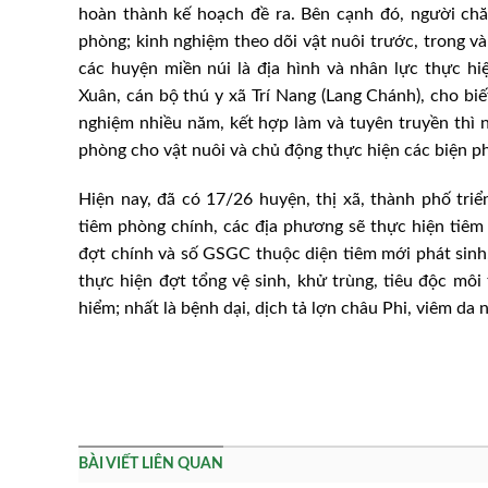
hoàn thành kế hoạch đề ra. Bên cạnh đó, người chă
phòng; kinh nghiệm theo dõi vật nuôi trước, trong v
các huyện miền núi là địa hình và nhân lực thực 
Xuân, cán bộ thú y xã Trí Nang (Lang Chánh), cho biế
nghiệm nhiều năm, kết hợp làm và tuyên truyền thì 
phòng cho vật nuôi và chủ động thực hiện các biện p
Hiện nay, đã có 17/26 huyện, thị xã, thành phố tri
tiêm phòng chính, các địa phương sẽ thực hiện tiê
đợt chính và số GSGC thuộc diện tiêm mới phát sinh,
thực hiện đợt tổng vệ sinh, khử trùng, tiêu độc mô
hiểm; nhất là bệnh dại, dịch tả lợn châu Phi, viêm da
BÀI VIẾT LIÊN QUAN