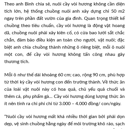
Theo anh Bình chia sẻ, nuôi cầy vòi hương không cần diện
tích lớn, hệ thống chuồng nuôi anh xây dựng chỉ 50 m2
ngay trên phần đất vườn của gia đình. Quan trọng thiết kế
chuồng theo tiêu chuẩn, cầy vòi hương là động vật hoang
dã, chuồng nuôi phải xây kiên cố, có cửa bao lưới sắt chắc
chắn, đảm bảo điều kiện an toàn cho người, vật nuôi; đặc
biệt anh chia chuồng thành những ô riêng biệt, mỗi ô nuôi
một con, để cầy vòi hương không tấn công nhau gây
thương tích.
Mỗi ô như thế dài khoảng 60 cm; cao, rộng 90 cm, phù hợp
từ thời kỳ cầy vòi hương con đến trưởng thành. Về thức ăn
của loài vật nuôi này có hoa quả, chủ yếu quả chuối và
thêm cá, phụ phẩm gà… Cầy vòi hương dùng lượng thức ăn
ít nên tính ra chi phí chỉ từ 3.000 – 4.000 đồng/ con/ngày.
“Nuôi cầy vòi hương mất khá nhiều thời gian bởi phải dọn
dẹp, vệ sinh chuồng hằng ngày để môi trường khô ráo, sạch