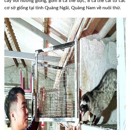
cầy vòi hương giống, gồm 8 cá thể đực, 8 cá thể cái từ các
cơ sở giống tại tỉnh Quảng Ngãi, Quảng Nam về nuôi thử.