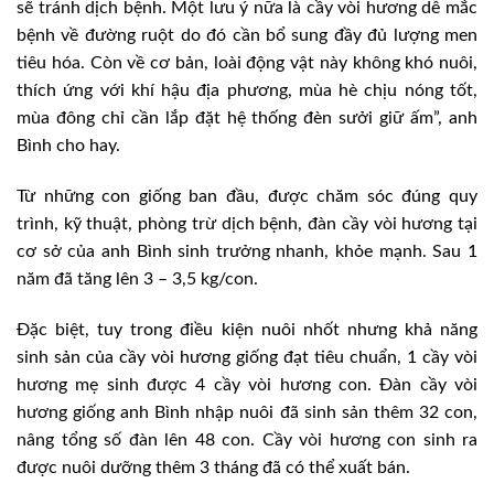
sẽ tránh dịch bệnh. Một lưu ý nữa là cầy vòi hương dễ mắc
bệnh về đường ruột do đó cần bổ sung đầy đủ lượng men
tiêu hóa. Còn về cơ bản, loài động vật này không khó nuôi,
thích ứng với khí hậu địa phương, mùa hè chịu nóng tốt,
mùa đông chỉ cần lắp đặt hệ thống đèn sưởi giữ ấm”, anh
Bình cho hay.
Từ những con giống ban đầu, được chăm sóc đúng quy
trình, kỹ thuật, phòng trừ dịch bệnh, đàn cầy vòi hương tại
cơ sở của anh Bình sinh trưởng nhanh, khỏe mạnh. Sau 1
năm đã tăng lên 3 – 3,5 kg/con.
Đặc biệt, tuy trong điều kiện nuôi nhốt nhưng khả năng
sinh sản của cầy vòi hương giống đạt tiêu chuẩn, 1 cầy vòi
hương mẹ sinh được 4 cầy vòi hương con. Đàn cầy vòi
hương giống anh Bình nhập nuôi đã sinh sản thêm 32 con,
nâng tổng số đàn lên 48 con. Cầy vòi hương con sinh ra
được nuôi dưỡng thêm 3 tháng đã có thể xuất bán.