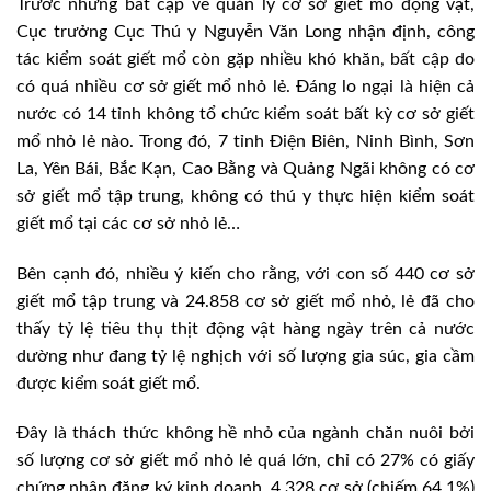
Trước những bất cập về quản lý cơ sở giết mổ động vật,
Cục trưởng Cục Thú y Nguyễn Văn Long nhận định, công
tác kiểm soát giết mổ còn gặp nhiều khó khăn, bất cập do
có quá nhiều cơ sở giết mổ nhỏ lẻ. Đáng lo ngại là hiện cả
nước có 14 tỉnh không tổ chức kiểm soát bất kỳ cơ sở giết
mổ nhỏ lẻ nào. Trong đó, 7 tỉnh Điện Biên, Ninh Bình, Sơn
La, Yên Bái, Bắc Kạn, Cao Bằng và Quảng Ngãi không có cơ
sở giết mổ tập trung, không có thú y thực hiện kiểm soát
giết mổ tại các cơ sở nhỏ lẻ…
Bên cạnh đó, nhiều ý kiến cho rằng, với con số 440 cơ sở
giết mổ tập trung và 24.858 cơ sở giết mổ nhỏ, lẻ đã cho
thấy tỷ lệ tiêu thụ thịt động vật hàng ngày trên cả nước
dường như đang tỷ lệ nghịch với số lượng gia súc, gia cầm
được kiểm soát giết mổ.
Đây là thách thức không hề nhỏ của ngành chăn nuôi bởi
số lượng cơ sở giết mổ nhỏ lẻ quá lớn, chỉ có 27% có giấy
chứng nhận đăng ký kinh doanh, 4.328 cơ sở (chiếm 64,1%)