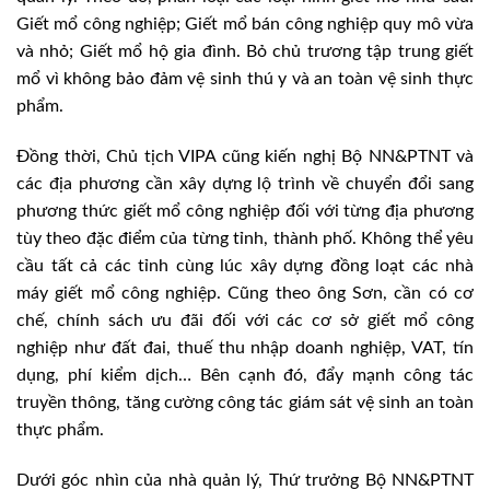
Giết mổ công nghiệp; Giết mổ bán công nghiệp quy mô vừa
và nhỏ; Giết mổ hộ gia đình. Bỏ chủ trương tập trung giết
mổ vì không bảo đảm vệ sinh thú y và an toàn vệ sinh thực
phẩm.
Đồng thời, Chủ tịch VIPA cũng kiến nghị Bộ NN&PTNT và
các địa phương cần xây dựng lộ trình về chuyển đổi sang
phương thức giết mổ công nghiệp đối với từng địa phương
tùy theo đặc điểm của từng tỉnh, thành phố. Không thể yêu
cầu tất cả các tỉnh cùng lúc xây dựng đồng loạt các nhà
máy giết mổ công nghiệp. Cũng theo ông Sơn, cần có cơ
chế, chính sách ưu đãi đối với các cơ sở giết mổ công
nghiệp như đất đai, thuế thu nhập doanh nghiệp, VAT, tín
dụng, phí kiểm dịch… Bên cạnh đó, đẩy mạnh công tác
truyền thông, tăng cường công tác giám sát vệ sinh an toàn
thực phẩm.
Dưới góc nhìn của nhà quản lý, Thứ trưởng Bộ NN&PTNT