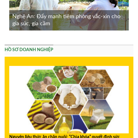
Nghệ An: Đẩy mạnh tiêm phòng vắc-xin cho
gia súc, gia cầm
HỒ SƠ DOANH NGHIỆP
Nguyên liệu thức ăn chăn nuôi: “Chìa khóa” quyết định sức