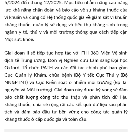
5/2024 đến tháng 12/2025. Mục tiêu nhằm nâng cao năng
lực khả năng chẩn đoán và báo cáo về sự kháng thuốc của
vi khuẩn và củng cố Hệ thống quốc gia về giám sát vi khuẩn
kháng thuốc, quản lý sử dụng và tiêu thụ kháng sinh trong
ngành y tế, thú y và môi trường thông qua cách tiếp cận
Một sức khỏe.
Giai đoạn II sẽ tiếp tục hợp tác với FHI 360, Viện Vệ sinh
dịch tễ Trung ương, Đơn vị Nghiên cứu Lâm sàng Đại học
Oxford, Tổ chức PATH và các đối tác chính phủ bao gồm
Cục Quản lý Khám, chữa bệnh (Bộ Y tế); Cục Thú y (Bộ
NN&PTNT) và Cục Kiểm soát ô nhiễm môi trường (Bộ Tài
nguyên và Môi trường). Giai đoạn này được kỳ vọng sẽ đảm
bảo chất lượng công tác thu thập và phân tích dữ liệu
kháng thuốc, chia sẻ rộng rãi các kết quả dữ liệu sau phân
tích và đảm bảo đầu tư bền vững cho công tác quản lý
kháng thuốc ở cấp quốc gia và toàn cầu.