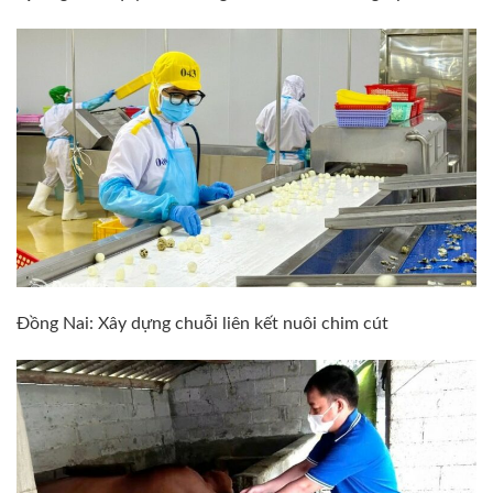
Đồng Nai: Xây dựng chuỗi liên kết nuôi chim cút