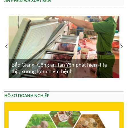
ẤN PHẨM ĐÃ XUẤT BẢN
Bắc Giang: Công an Tân Yên phát hiện 4 tạ
thịt, xương lợn nhiễm bệnh
HỒ SƠ DOANH NGHIỆP