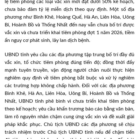
lệ tiêm phòng các loại vắc xin mới đạt dưới 50% kế hoạch,
chưa bảo đảm tỷ lệ miễn dịch theo quy định. Một số địa
phương như Bình Khê, Hoàng Quế, Hà An, Liên Hòa, Uông
Bí, Hoành Bồ và Thống Nhất đến nay vẫn chưa bố trí được
vắc xin và chưa triển khai tiêm phòng đợt 1 năm 2026, tiềm
ẩn nguy cơ phát sinh, lây lan dịch bệnh.
UBND tỉnh yêu cầu các địa phương tập trung bố trí đầy đủ
vắc xin, tổ chức tiêm phòng đúng tiến độ; đồng thời đẩy
mạnh tuyên truyền, vận động người chăn nuôi thực hiện
nghiêm quy định về tiêm phòng bắt buộc và xử lý nghiêm
các trường hợp không chấp hành. Đối với các địa phương
Bình Khê, Hà An, Liên Hòa, Uông Bí, Hoành Bồ và Thống
Nhất, UBND tỉnh phê bình vì chưa triển khai tiêm phòng
theo kế hoạch; yêu cầu khẩn trương báo cáo bằng văn bản,
làm rõ nguyên nhân chậm cung ứng vắc xin và đề xuất giải
pháp khắc phục. Chủ tịch UBND các địa phương sẽ chịu
trách nhiệm trước Chủ tịch UBND tỉnh nếu để chậm tiến