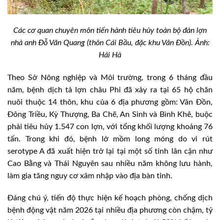
Các cơ quan chuyên môn tiến hành tiêu hủy toàn bộ đàn lợn
nhà anh Đỗ Văn Quang (thôn Cái Bầu, đặc khu Vân Đồn). Ảnh:
Hải Hà
Theo Sở Nông nghiệp và Môi trường, trong 6 tháng đầu
năm, bệnh dịch tả lợn châu Phi đã xảy ra tại 65 hộ chăn
nuôi thuộc 14 thôn, khu của 6 địa phương gồm: Vân Đồn,
Đông Triều, Kỳ Thượng, Ba Chẽ, An Sinh và Bình Khê, buộc
phải tiêu hủy 1.547 con lợn, với tổng khối lượng khoảng 76
tấn. Trong khi đó, bệnh lở mồm long móng do vi rút
serotype A đã xuất hiện trở lại tại một số tỉnh lân cận như
Cao Bằng và Thái Nguyên sau nhiều năm không lưu hành,
làm gia tăng nguy cơ xâm nhập vào địa bàn tỉnh.
Đáng chú ý, tiến độ thực hiện kế hoạch phòng, chống dịch
bệnh động vật năm 2026 tại nhiều địa phương còn chậm, tỷ