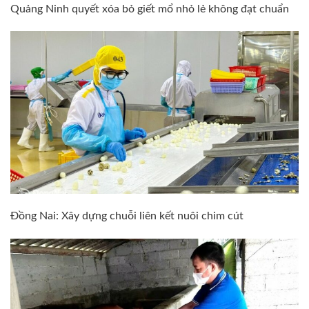
Quảng Ninh quyết xóa bỏ giết mổ nhỏ lẻ không đạt chuẩn
Đồng Nai: Xây dựng chuỗi liên kết nuôi chim cút