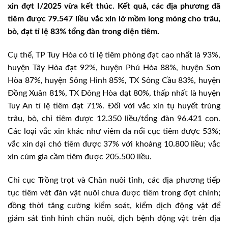
xin đợt I/2025 vừa kết thúc. Kết quả, các địa phương đã
tiêm được 79.547 liều vắc xin lở mồm long móng cho trâu,
bò, đạt tỉ lệ 83% tổng đàn trong diện tiêm.
Cụ thể, TP Tuy Hòa có tỉ lệ tiêm phòng đạt cao nhất là 93%,
huyện Tây Hòa đạt 92%, huyện Phú Hòa 88%, huyện Sơn
Hòa 87%, huyện Sông Hinh 85%, TX Sông Cầu 83%, huyện
Đồng Xuân 81%, TX Đông Hòa đạt 80%, thấp nhất là huyện
Tuy An tỉ lệ tiêm đạt 71%. Đối với vắc xin tụ huyết trùng
trâu, bò, chỉ tiêm được 12.350 liều/tổng đàn 96.421 con.
Các loại vắc xin khác như viêm da nổi cục tiêm được 53%;
vắc xin dại chó tiêm được 37% với khoảng 10.800 liều; vắc
xin cúm gia cầm tiêm được 205.500 liều.
Chi cục Trồng trọt và Chăn nuôi tỉnh, các địa phương tiếp
tục tiêm vét đàn vật nuôi chưa được tiêm trong đợt chính;
đồng thời tăng cường kiểm soát, kiểm dịch động vật để
giám sát tình hình chăn nuôi, dịch bệnh động vật trên địa