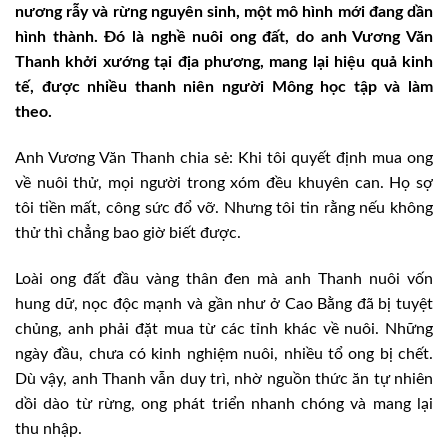
nương rẫy và rừng nguyên sinh, một mô hình mới đang dần
hình thành. Đó là nghề nuôi ong đất, do anh Vương Văn
Thanh khởi xướng tại địa phương, mang lại hiệu quả kinh
tế, được nhiều thanh niên người Mông học tập và làm
theo.
Anh Vương Văn Thanh chia sẻ: Khi tôi quyết định mua ong
về nuôi thử, mọi người trong xóm đều khuyên can. Họ sợ
tôi tiền mất, công sức đổ vỡ. Nhưng tôi tin rằng nếu không
thử thì chẳng bao giờ biết được.
Loài ong đất đầu vàng thân đen mà anh Thanh nuôi vốn
hung dữ, nọc độc mạnh và gần như ở Cao Bằng đã bị tuyệt
chủng, anh phải đặt mua từ các tỉnh khác về nuôi. Những
ngày đầu, chưa có kinh nghiệm nuôi, nhiều tổ ong bị chết.
Dù vậy, anh Thanh vẫn duy trì, nhờ nguồn thức ăn tự nhiên
dồi dào từ rừng, ong phát triển nhanh chóng và mang lại
thu nhập.