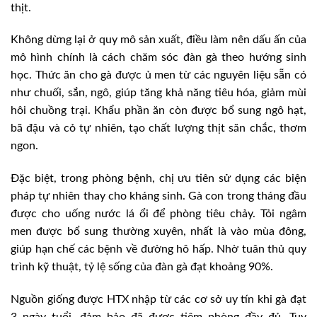
thịt.
Không dừng lại ở quy mô sản xuất, điều làm nên dấu ấn của
mô hình chính là cách chăm sóc đàn gà theo hướng sinh
học. Thức ăn cho gà được ủ men từ các nguyên liệu sẵn có
như chuối, sắn, ngô, giúp tăng khả năng tiêu hóa, giảm mùi
hôi chuồng trại. Khẩu phần ăn còn được bổ sung ngô hạt,
bã đậu và cỏ tự nhiên, tạo chất lượng thịt săn chắc, thơm
ngon.
Đặc biệt, trong phòng bệnh, chị ưu tiên sử dụng các biện
pháp tự nhiên thay cho kháng sinh. Gà con trong tháng đầu
được cho uống nước lá ổi để phòng tiêu chảy. Tỏi ngâm
men được bổ sung thường xuyên, nhất là vào mùa đông,
giúp hạn chế các bệnh về đường hô hấp. Nhờ tuân thủ quy
trình kỹ thuật, tỷ lệ sống của đàn gà đạt khoảng 90%.
Nguồn giống được HTX nhập từ các cơ sở uy tín khi gà đạt
3 ngày tuổi, đảm bảo đã được tiêm phòng đầy đủ. Tuy