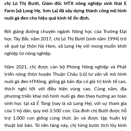
chị Lò Thị Bưởi, Giám đốc HTX nông nghiệp sinh thái E
Farm (xã Long Hẹ, Sơn La) đã xây dựng thành công mô hình
nuôi gà đen cho hiệu quả kinh tế ổn định.
Rời giảng đường chuyên ngành Nông học của Trường Đại
học Tây Bắc năm 2017, chị Lò Thị Bưởi (sinh năm 1994) trở
về quê tại thôn Nà Hem, xã Long Hẹ với mong muốn khởi
nghiệp từ nông nghiệp.
Năm 2021, chị được cán bộ Phòng Nông nghiệp và Phát
triển nông thôn huyện Thuận Châu (cũ) tư vấn về mô hình
nuôi gà đen H’Mông, giống gà bản địa có giá trị kinh tế cao,
thích nghi tốt với điều kiện vùng cao. Cùng năm, địa
phương triển khai mô hình nuôi gà đen theo hướng an toàn
sinh học tại xã É Tòng (nay là xã Long Hẹ), với sự tham gia
của 5 hộ dân, quy mô 3.500 con. Gia đình chị Bưởi được hỗ
trợ 1.000 con giống cùng thức ăn và được tập huấn kỹ
thuật bài bản. Từ nền tảng này, chị từng bước tích lũy kinh