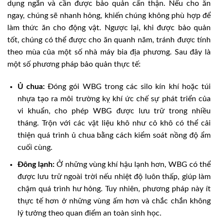
dụng ngắn và cần được bảo quản cẩn thận. Nếu cho ăn
ngay, chúng sẽ nhanh hỏng, khiến chúng không phù hợp để
làm thức ăn cho động vật. Ngược lại, khi được bảo quản
tốt, chúng có thể được cho ăn quanh năm, tránh được tính
theo mùa của một số nhà máy bia địa phương. Sau đây là
một số phương pháp bảo quản thực tế:
Ủ chua:
Đóng gói WBG trong các silo kín khí hoặc túi
nhựa tạo ra môi trường kỵ khí ức chế sự phát triển của
vi khuẩn, cho phép WBG được lưu trữ trong nhiều
tháng. Trộn với các vật liệu khô như cỏ khô có thể cải
thiện quá trình ủ chua bằng cách kiểm soát nồng độ ẩm
cuối cùng.
Đông lạnh:
Ở những vùng khí hậu lạnh hơn, WBG có thể
được lưu trữ ngoài trời nếu nhiệt độ luôn thấp, giúp làm
chậm quá trình hư hỏng. Tuy nhiên, phương pháp này ít
thực tế hơn ở những vùng ấm hơn và chắc chắn không
lý tưởng theo quan điểm an toàn sinh học.