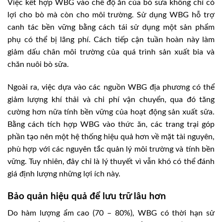
Việc kết hợp WBG vào chế độ ăn của bò sữa không chỉ có
lợi cho bò mà còn cho môi trường. Sử dụng WBG hỗ trợ
canh tác bền vững bằng cách tái sử dụng một sản phẩm
phụ có thể bị lãng phí. Cách tiếp cận tuần hoàn này làm
giảm dấu chân môi trường của quá trình sản xuất bia và
chăn nuôi bò sữa.
Ngoài ra, việc dựa vào các nguồn WBG địa phương có thể
giảm lượng khí thải và chi phí vận chuyển, qua đó tăng
cường hơn nữa tính bền vững của hoạt động sản xuất sữa.
Bằng cách tích hợp WBG vào thức ăn, các trang trại góp
phần tạo nên một hệ thống hiệu quả hơn về mặt tài nguyên,
phù hợp với các nguyên tắc quản lý môi trường và tính bền
vững. Tuy nhiên, đây chỉ là lý thuyết vì vẫn khó có thể đánh
giá định lượng những lợi ích này.
Bảo quản hiệu quả để lưu trữ lâu hơn
Do hàm lượng ẩm cao (70 – 80%), WBG có thời hạn sử