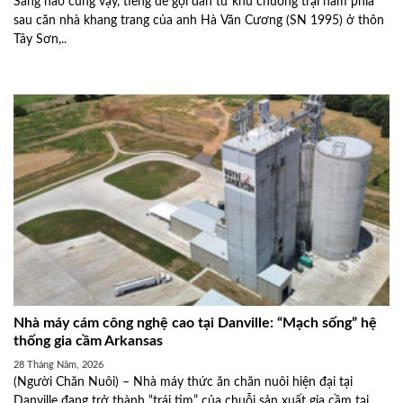
Sáng nào cũng vậy, tiếng dê gọi đàn từ khu chuồng trại nằm phía
sau căn nhà khang trang của anh Hà Văn Cương (SN 1995) ở thôn
Tây Sơn,..
Nhà máy cám công nghệ cao tại Danville: “Mạch sống” hệ
thống gia cầm Arkansas
28 Tháng Năm, 2026
(Người Chăn Nuôi) – Nhà máy thức ăn chăn nuôi hiện đại tại
Danville đang trở thành “trái tim” của chuỗi sản xuất gia cầm tại