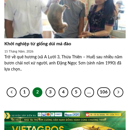
Khởi nghiệp từ giống dúi má đào
15 Tháng Năm, 2026
Trở về quê hương (xã A Lưới 3, Thừa Thiên – Huế) sau nhiều năm
bươn chải nơi xứ người, anh Đặng Ngọc Sơn (sinh năm 1990) đã
lựa chọn..
1
2
3
4
5
…
106