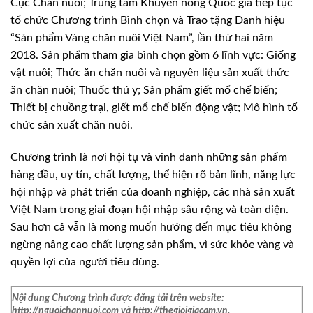
Cục Chăn nuôi; Trung tâm Khuyến nông Quốc gia tiếp tục
tổ chức Chương trình Bình chọn và Trao tặng Danh hiệu
“Sản phẩm Vàng chăn nuôi Việt Nam”, lần thứ hai năm
2018. Sản phẩm tham gia bình chọn gồm 6 lĩnh vực: Giống
vật nuôi; Thức ăn chăn nuôi và nguyên liệu sản xuất thức
ăn chăn nuôi; Thuốc thú y; Sản phẩm giết mổ chế biến;
Thiết bị chuồng trại, giết mổ chế biến động vật; Mô hình tổ
chức sản xuất chăn nuôi.
Chương trình là nơi hội tụ và vinh danh những sản phẩm
hàng đầu, uy tín, chất lượng, thể hiện rõ bản lĩnh, năng lực
hội nhập và phát triển của doanh nghiệp, các nhà sản xuất
Việt Nam trong giai đoạn hội nhập sâu rộng và toàn diện.
Sau hơn cả vẫn là mong muốn hướng đến mục tiêu không
ngừng nâng cao chất lượng sản phẩm, vì sức khỏe vàng và
quyền lợi của người tiêu dùng.
Nội dung Chương trình được đăng tải trên website
:
http://nguoichannuoi.com và http://thegioigiacam.vn.