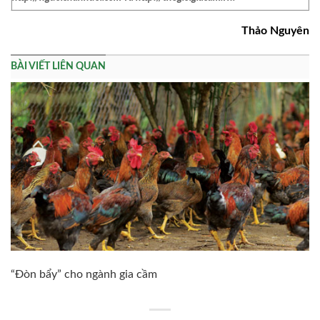
Thảo Nguyên
BÀI VIẾT LIÊN QUAN
“Ðòn bẩy” cho ngành gia cầm