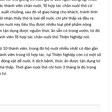
các thành viên chăn nuôi, Tổ hợp tác chăn nuôi thỏ cử
 xuất chuồng, sau đó sẽ giao hàng cho khách, tránh tình
nhận thấy thỏ là loài dễ nuôi, chi phí thấp và đầu ra
 con nuôi này tiêu thụ được nhiều loại phế phẩm nông
tận dụng được nguồn thức ăn sẵn có trong vườn, từ đó
ành viên Tổ hợp tác chăn nuôi thỏ Thiện Nghiệp nói.
có 10 thành viên, trong đó hộ nuôi nhiều nhất có đàn gần
hành viên trong tổ hợp tác, tại Thiện Nghiệp còn có một số
i động vật dễ nuôi, ít dịch bệnh, thức ăn được tận dụng từ
á thấp. Thời gian nuôi thỏ chỉ hơn 3 tháng là đủ trọng
u tư.