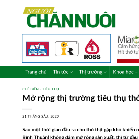
Skip
to
content
Trang chủ
Tin tức
Thị trường
Khoa học – 
CHẾ BIẾN - TIÊU THỤ
Mở rộng thị trường tiêu thụ thỏ
21 THÁNG SÁU, 2023
Sau một thời gian đầu ra cho thỏ thịt gặp khó khiến n
Bình Thuận) không dám mở rộng sản xuất, thì từ đầu 