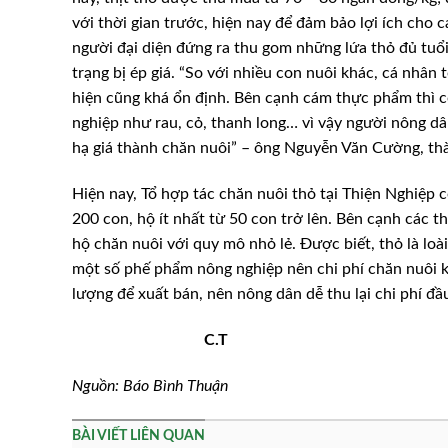
với thời gian trước, hiện nay để đảm bảo lợi ích cho 
người đại diện đứng ra thu gom những lứa thỏ đủ tuổi
trạng bị ép giá. “So với nhiều con nuôi khác, cá nhân tôi 
hiện cũng khá ổn định. Bên cạnh cám thực phẩm thì
nghiệp như rau, cỏ, thanh long… vì vậy người nông dân 
hạ giá thành chăn nuôi” – ông Nguyễn Văn Cường, th
Hiện nay, Tổ hợp tác chăn nuôi thỏ tại Thiện Nghiệp 
200 con, hộ ít nhất từ 50 con trở lên. Bên cạnh các t
hộ chăn nuôi với quy mô nhỏ lẻ. Được biết, thỏ là loà
một số phế phẩm nông nghiệp nên chi phí chăn nuôi kh
lượng để xuất bán, nên nông dân dễ thu lại chi phí đầ
C.T
Nguồn: Báo Bình Thuận
BÀI VIẾT LIÊN QUAN