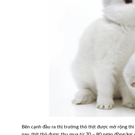
FAO: Chỉ số giá thực phẩm th
u máu truyền nhiễm
tháng 6/2025 tăng do giá thịt
dầu thực vật tăng
Bên cạnh đầu ra thị trường thỏ thịt được mở rộng thì
nay, thịt thỏ được thu mua từ 70 – 80 ngàn đồng/kg; 