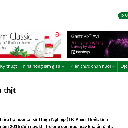
E-P
Kỹ thuật
Nhà nông làm giàu
Kiến thức chăn nuôi
Dịc
 thịt
hiều hộ nuôi tại xã Thiện Nghiệp (TP. Phan Thiết, tỉnh
năm 2016 đến nay, thị trường con nuôi này khá ổn định.