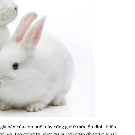
ế giới
, sữa và
Xử lý heo nái sau khi sinh bị sốt
 giá bán của con nuôi này cũng giữ ở mức ổn định. Hiện
đối với thỏ giống thì mức giá là 120 ngàn đồng/kg. Khác