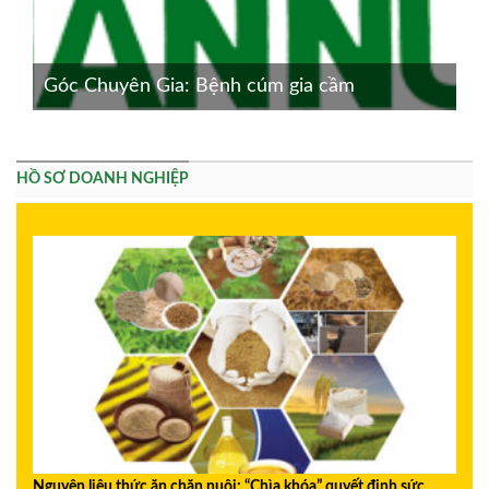
Góc Chuyên Gia: Bệnh cúm gia cầm
HỒ SƠ DOANH NGHIỆP
Nguyên liệu thức ăn chăn nuôi: “Chìa khóa” quyết định sức