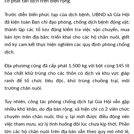
cơ phát tán dịch trên diện rộng.
Trước diễn biến phức tạp của dịch bệnh, UBND xã Gia Hội
đã kiện toàn Ban chỉ đạo phòng, chống dịch bệnh động vật;
thành lập các tổ lưu động kiểm tra việc vận chuyển, mua
bán lợn trên địa bàn; triển khai cho các hộ chăn nuôi, giết
mổ ký cam kết thực hiện nghiêm các quy định phòng chống
dịch.
Địa phương cũng đã cấp phát 1.500 kg vôi bột cùng 145 lít
hóa chất khử trùng cho các thôn có dịch và khu vực giáp
ranh để tổ chức tiêu độc, khử trùng chuồng trại, môi
trường chăn nuôi.
Tuy nhiên, công tác phòng chống dịch tại Gia Hội vẫn gặp
nhiều khó khăn, do địa bàn rộng, xã hiện chỉ có 2 viên chức
chuyên môn chăn nuôi, thú y, lại mới được điều động nên
việc tham mưu, xử lý tình huống đôi lúc chưa kịp thời. Phần
lớn các hộ chăn nuôi trên địa bàn vẫn theo quy mô nhỏ lẻ,