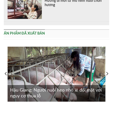
Hướng đi mới từ mô hình nuôi chồn
hương
ẤN PHẨM ĐÃ XUẤT BẢN
Hậu Giang: Người nuôi heo nhỏ lẻ đối mặt với
nguy cơ thua lỗ