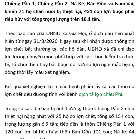
Chiềng Pằn 1, Chiềng Pằn 2, Nà Kè, Bản Đồn và Nam Vai,
khiến 71 hộ chăn nuôi bị thiệt hại, 431 con lợn buộc phải
tiêu hủy với tổng trọng lượng trên 18,1 tấn.
Theo báo cáo của UBND xã Gia Hội, ổ dịch đầu tiên xuất
hiện từ ngày 31/3/2026. Ngay sau khi nhận được thông tin
lợn chết bất thường tại các hộ dân, UBND xã đã chỉ đạo
lực lượng chuyên môn phối hợp với các thôn kiểm tra thực
tế, tổ chức tiêu hủy bắt buộc đối với số lợn nghi mắc bệnh,
đồng thời lấy mẫu xét nghiệm.
Kết quả xét nghiệm từ 5 mẫu bệnh phẩm lấy tại các thôn có
lợn chết đều dương tính với bệnh
dịch tả lợn châu Phi
.
Trong số các địa bàn bị ảnh hưởng, thôn Chiềng Pằn 2 chịu
thiệt hại nặng nhất với 25 hộ có lợn chết, tổng số 154 con,
trọng lượng gần 6,9 tấn; tiếp đến là thôn Chiềng Pằn 1 với
120 con lợn bị tiêu hủy; thôn Bản Đồn 101 con; Nà Kè 44