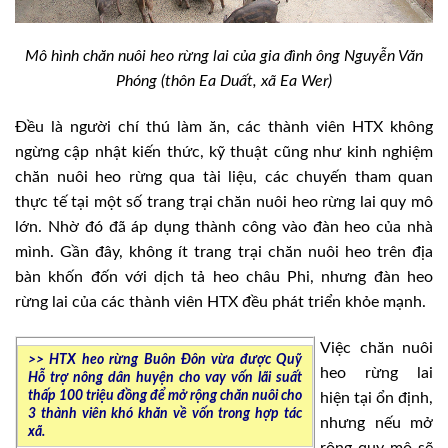
Mô hình chăn nuôi heo rừng lai của gia đình ông Nguyễn Văn
Phóng (thôn Ea Duất, xã Ea Wer)
Đều là người chí thú làm ăn, các thành viên HTX không
ngừng cập nhật kiến thức, kỹ thuật cũng như kinh nghiệm
chăn nuôi heo rừng qua tài liệu, các chuyến tham quan
thực tế tại một số trang trại chăn nuôi heo rừng lai quy mô
lớn. Nhờ đó đã áp dụng thành công vào đàn heo của nhà
mình. Gần đây, không ít trang trại chăn nuôi heo trên địa
bàn khốn đốn với dịch tả heo châu Phi, nhưng đàn heo
rừng lai của các thành viên HTX đều phát triển khỏe mạnh.
Việc chăn nuôi
>> HTX heo rừng Buôn Đôn vừa được Quỹ
heo rừng lai
Hỗ trợ nông dân huyện cho vay vốn lãi suất
thấp 100 triệu đồng để mở rộng chăn nuôi cho
hiện tại ổn định,
3 thành viên khó khăn về vốn trong hợp tác
nhưng nếu mở
xã.
rộng quy mô sẽ