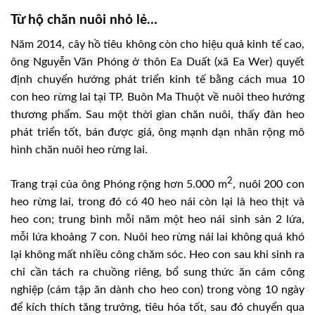
Từ hộ chăn nuôi nhỏ lẻ…
Năm 2014, cây hồ tiêu không còn cho hiệu quả kinh tế cao,
ông Nguyễn Văn Phóng ở thôn Ea Duất (xã Ea Wer) quyết
định chuyển hướng phát triển kinh tế bằng cách mua 10
con heo rừng lai tại TP. Buôn Ma Thuột về nuôi theo hướng
thương phẩm. Sau một thời gian chăn nuôi, thấy đàn heo
phát triển tốt, bán được giá, ông mạnh dạn nhân rộng mô
hình chăn nuôi heo rừng lai.
2
Trang trại của ông Phóng rộng hơn 5.000 m
, nuôi 200 con
heo rừng lai, trong đó có 40 heo nái còn lại là heo thịt và
heo con; trung bình mỗi năm một heo nái sinh sản 2 lứa,
mỗi lứa khoảng 7 con. Nuôi heo rừng nái lai không quá khó
lại không mất nhiều công chăm sóc. Heo con sau khi sinh ra
chỉ cần tách ra chuồng riêng, bổ sung thức ăn cám công
nghiệp (cám tập ăn dành cho heo con) trong vòng 10 ngày
để kích thích tăng trưởng, tiêu hóa tốt, sau đó chuyển qua