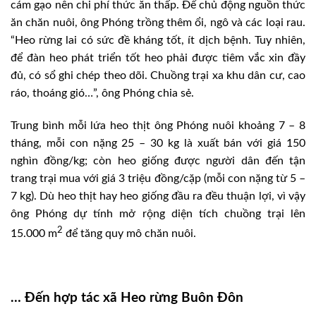
cám gạo nên chi phí thức ăn thấp. Để chủ động nguồn thức
ăn chăn nuôi, ông Phóng trồng thêm ổi, ngô và các loại rau.
“Heo rừng lai có sức đề kháng tốt, ít dịch bệnh. Tuy nhiên,
để đàn heo phát triển tốt heo phải được tiêm vắc xin đầy
đủ, có sổ ghi chép theo dõi. Chuồng trại xa khu dân cư, cao
ráo, thoáng gió…”, ông Phóng chia sẻ.
Trung bình mỗi lứa heo thịt ông Phóng nuôi khoảng 7 – 8
tháng, mỗi con nặng 25 – 30 kg là xuất bán với giá 150
nghìn đồng/kg; còn heo giống được người dân đến tận
trang trại mua với giá 3 triệu đồng/cặp (mỗi con nặng từ 5 –
7 kg). Dù heo thịt hay heo giống đầu ra đều thuận lợi, vì vậy
ông Phóng dự tính mở rộng diện tích chuồng trại lên
2
15.000 m
để tăng quy mô chăn nuôi.
… Đến hợp tác xã Heo rừng Buôn Đôn