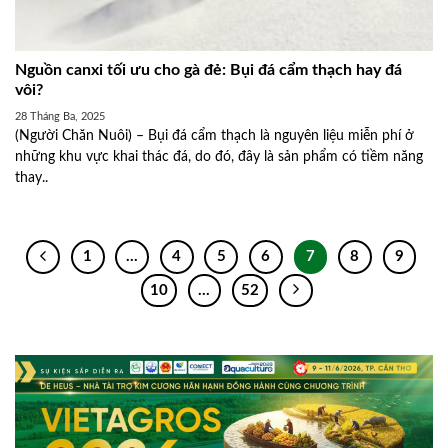
Nguồn canxi tối ưu cho gà đẻ: Bụi đá cẩm thạch hay đá
vôi?
28 Tháng Ba, 2025
(Người Chăn Nuôi) – Bụi đá cẩm thạch là nguyên liệu miễn phí ở
những khu vực khai thác đá, do đó, đây là sản phẩm có tiềm năng
thay..
1
…
4
5
6
7
8
9
10
…
52