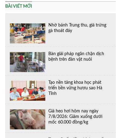
BÀI VIẾT MỚI
Nhờ bánh Trung thu, giá trứng
gà thoát đáy
Bàn giải pháp ngăn chặn dịch
bệnh trên đàn vật nuôi
Tạo nền tảng khoa học phát
triển bền vững hươu sao Hà
Tĩnh
Giá heo hơi hôm nay ngày
7/8/2026: Giảm xuống dưới
mốc 60.000 đồng/kg