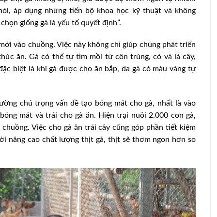
hỏi, áp dụng những tiến bộ khoa học kỹ thuật và không
chọn giống gà là yếu tố quyết định”.
 mới vào chuồng. Việc này không chỉ giúp chúng phát triển
hức ăn. Gà có thể tự tìm mồi từ côn trùng, cỏ và lá cây,
đặc biệt là khi gà được cho ăn bắp, da gà có màu vàng tự
ường chú trọng vấn đề tạo bóng mát cho gà, nhất là vào
bóng mát và trái cho gà ăn. Hiện trại nuôi 2.000 con gà,
chuồng. Việc cho gà ăn trái cây cũng góp phần tiết kiệm
i nâng cao chất lượng thịt gà, thịt sẽ thơm ngon hơn so
Bắc Giang: Mở rộng quy mô chăn nuôi
 gia cầm
nhờ hầm khí biogas