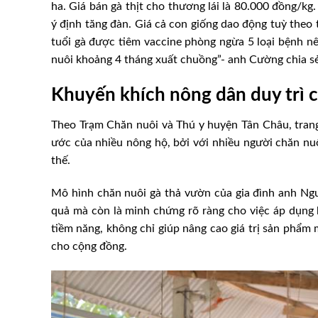
ha. Giá bán gà thịt cho thương lái là 80.000 đồng/k
ý định tăng đàn. Giá cả con giống dao động tuỳ theo
tuổi gà được tiêm vaccine phòng ngừa 5 loại bệnh nê
nuôi khoảng 4 tháng xuất chuồng”- anh Cường chia sẻ
Khuyến khích nông dân duy trì c
Theo Trạm Chăn nuôi và Thú y huyện Tân Châu, trang
ước của nhiều nông hộ, bởi với nhiều người chăn nu
thế.
Mô hình chăn nuôi gà thả vườn của gia đình anh Ngu
quả mà còn là minh chứng rõ ràng cho việc áp dụng 
tiềm năng, không chỉ giúp nâng cao giá trị sản phẩ
cho cộng đồng.