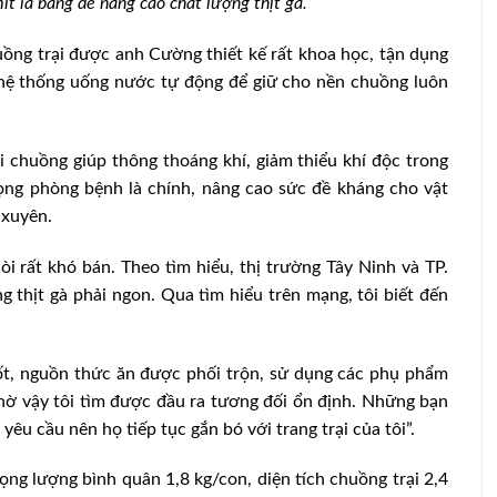
 lá bàng để nâng cao chất lượng thịt gà.
ồng trại được anh Cường thiết kế rất khoa học, tận dụng
 hệ thống uống nước tự động để giữ cho nền chuồng luôn
i chuồng giúp thông thoáng khí, giảm thiểu khí độc trong
rọng phòng bệnh là chính, nâng cao sức đề kháng cho vật
 xuyên.
òi rất khó bán. Theo tìm hiểu, thị trường Tây Ninh và TP.
 thịt gà phải ngon. Qua tìm hiểu trên mạng, tôi biết đến
ốt, nguồn thức ăn được phối trộn, sử dụng các phụ phẩm
hờ vậy tôi tìm được đầu ra tương đối ổn định. Những bạn
yêu cầu nên họ tiếp tục gắn bó với trang trại của tôi”.
ọng lượng bình quân 1,8 kg/con, diện tích chuồng trại 2,4