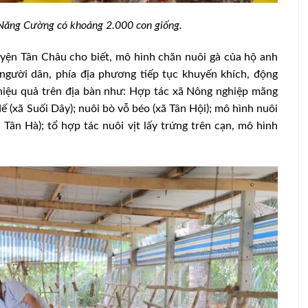
 Năng Cường có khoảng 2.000 con giống.
yện Tân Châu cho biết, mô hình chăn nuôi gà của hộ anh
gười dân, phía địa phương tiếp tục khuyến khích, động
 hiệu quả trên địa bàn như: Hợp tác xã Nông nghiệp mãng
ế (xã Suối Dây); nuôi bò vỗ béo (xã Tân Hội); mô hình nuôi
Tân Hà); tổ hợp tác nuôi vịt lấy trứng trên cạn, mô hình