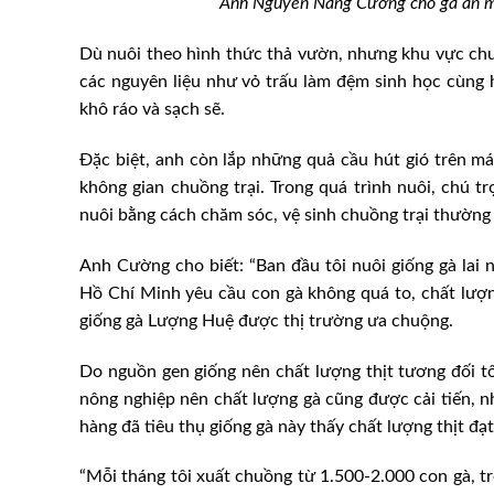
Anh Nguyễn Năng Cường cho gà ăn mít
Dù nuôi theo hình thức thả vườn, nhưng khu vực chu
các nguyên liệu như vỏ trấu làm đệm sinh học cùng
khô ráo và sạch sẽ.
Đặc biệt, anh còn lắp những quả cầu hút gió trên má
không gian chuồng trại. Trong quá trình nuôi, chú t
nuôi bằng cách chăm sóc, vệ sinh chuồng trại thường
Anh Cường cho biết: “Ban đầu tôi nuôi giống gà lai n
Hồ Chí Minh yêu cầu con gà không quá to, chất lượng
giống gà Lượng Huệ được thị trường ưa chuộng.
Do nguồn gen giống nên chất lượng thịt tương đối t
nông nghiệp nên chất lượng gà cũng được cải tiến, n
hàng đã tiêu thụ giống gà này thấy chất lượng thịt đạt 
“Mỗi tháng tôi xuất chuồng từ 1.500-2.000 con gà, tr