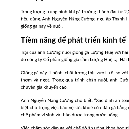
Trọng lượng trung bình khi gà trưởng thành đạt từ 2,2
tiêu dùng. Anh Nguyễn Năng Cường, ngụ ấp Thạnh H
giống gà này về nuôi.
Tiềm năng để phát triển kinh tế
Trại của anh Cường nuôi giống gà Lượng Huệ với hai d
do công ty Cổ phần giống gia cầm Lượng Huệ tại Hải
Giống gà này ít bệnh, chất lượng thịt vượt trội so vớ
thơm và ngọt. Trong quá trình chăn nuôi, anh Cườ
chuyên gia khuyến cáo.
Anh Nguyễn Năng Cường cho biết: “Xác định an toàn 
biệt chú trọng việc bảo vệ sức khoẻ của đàn gà bằng
chế phẩm vi sinh và thảo dược trong nước uống.
Việc chăm sóc đàn gà với chế độ ăn uống khoa học gi