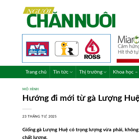
Skip
to
content
Trang chủ
Tin tức
Thị trường
Khoa học – 
MÔ HÌNH
Hướng đi mới từ gà Lượng Hu
23 THÁNG TƯ, 2025
Giống gà Lượng Huệ có trọng lượng vừa phải, không 
chất lượng.