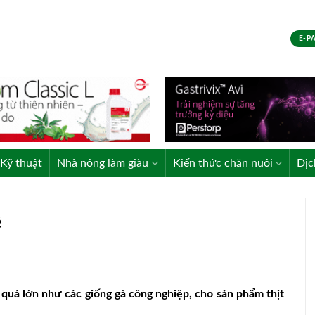
E-P
Kỹ thuật
Nhà nông làm giàu
Kiến thức chăn nuôi
Dịc
ệ
quá lớn như các giống gà công nghiệp, cho sản phẩm thịt