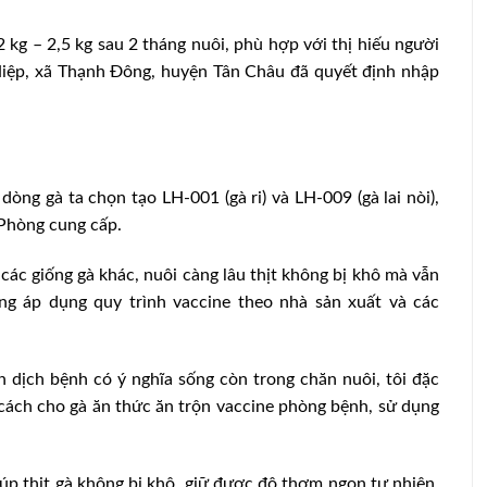
 kg – 2,5 kg sau 2 tháng nuôi, phù hợp với thị hiếu người
iệp, xã Thạnh Đông, huyện Tân Châu đã quyết định nhập
òng gà ta chọn tạo LH-001 (gà ri) và LH-009 (gà lai nòi),
 Phòng cung cấp.
i các giống gà khác, nuôi càng lâu thịt không bị khô mà vẫn
ng áp dụng quy trình vaccine theo nhà sản xuất và các
dịch bệnh có ý nghĩa sống còn trong chăn nuôi, tôi đặc
 cách cho gà ăn thức ăn trộn vaccine phòng bệnh, sử dụng
úp thịt gà không bị khô, giữ được độ thơm ngon tự nhiên.