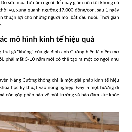
g. Do sức mua từ năm ngoái đến nay giảm nên tôi không có
 thời vụ, xung quanh ngưỡng 17.000 đồng/con, sau 1 ngày
n thuận lợi cho những người mới bắt đầu nuôi. Thời gian
.
ác mô hình kinh tế hiệu quả
 trại gà “khủng” của gia đình anh Cường hiện là niềm mơ
ôi, phải mất 5-10 năm mới có thể tạo ra một cơ ngơi như
yễn Năng Cường không chỉ là một giải pháp kinh tế hiệu
khoa học kỹ thuật vào nông nghiệp. Đây là một hướng đi
m mà còn góp phần bảo vệ môi trường và bảo đảm sức khỏe