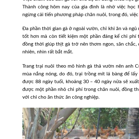
Thành công hôm nay của gia đình là nhờ việc học 
ngừng cải tiến phương pháp chăn nuôi, trong đó, việc 
Đa phần thời gian gà ở ngoài vườn, chỉ khi ăn và ngủ
tốt hơn mà còn tiết kiệm một phần đáng kể chi phí t
đồng thời giúp thịt gà trở nên thơm ngon, săn chắc, 
nhiên, nhìn rất bắt mắt.
Trang trại nuôi theo mô hình gà thả vườn nên anh C
mùa nắng nóng, do đó, trại trồng mít lá bàng để lấy 
được 88 ngày tuổi, khoảng 30 – 40 ngày nữa sẽ xuất 
được một phần nhỏ chi phí trong chăn nuôi, đồng thờ
 kiểm tra 35 cơ sở
với chỉ cho ăn thức ăn công nghiệp.
siêu thị Bách Hóa
Brazil: Giữ đà xuất khẩu thịt