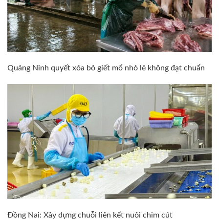
Quảng Ninh quyết xóa bỏ giết mổ nhỏ lẻ không đạt chuẩn
Đồng Nai: Xây dựng chuỗi liên kết nuôi chim cút