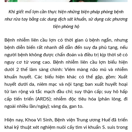
Khi giết mổ lợn cần thực hiện những biện pháp phòng bệnh
như rửa tay bằng các dung dịch sát khuẩn, sử dụng các phương
tiện phòng hộ
Bệnh nhiễm liên cầu lợn có thời gian ủ bệnh ngắn, nhưng
bệnh diễn biến rất nhanh dễ dẫn đến suy đa phủ tạng, nếu
người bệnh không được chẩn đoán và điều trị kịp thời sẽ có
nguy cơ tử vong cao. Bệnh nhiễm liên cầu lợn biểu hiện
dưới 2 thể lâm sàng chính: Viêm màng não mủ và nhiễm
khuẩn huyết. Các biểu hiện khác có thể gặp, gồm: Xuất
huyết dưới da, niêm mạc và nội tạng; ban xuất huyết hoại
tử lan rộng và tắc mạch đầu chi; suy thận cấp; suy hô hấp
cấp tiến triển (ARDS); nhiễm độc tiêu hóa (phân lỏng, đi
ngoài nhiều lần/ngày); vàng da, gan to.
Hiện nay, Khoa Vi Sinh, Bệnh viện Trung ương Huế đã triển
khai kỹ thuật xét nghiệm nuôi cấy tìm vi khuẩn S. suis trong