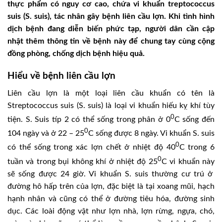
thực phẩm có nguy cơ cao, chứa vi khuẩn treptococcus
suis (S. suis), tác nhân gây bệnh liên cầu lợn. Khi tình hình
dịch bệnh đang diễn biến phức tạp, người dân cần cập
nhật thêm thông tin về bệnh này để chung tay cùng cộng
đồng phòng, chống dịch bệnh hiệu quả.
Hiểu về bệnh liên cầu lợn
Liên cầu lợn là một loại liên cầu khuẩn có tên là
Streptococcus suis (S. suis) là loại vi khuẩn hiếu kỵ khí tùy
0
tiện. S. Suis típ 2 có thể sống trong phân ở 0
C sống đến
0
104 ngày và ở 22 – 25
C sống được 8 ngày. Vi khuẩn S. suis
0
có thể sống trong xác lợn chết ở nhiệt độ 40
C trong 6
0
tuần và trong bụi không khí ở nhiệt độ 25
C vi khuẩn này
sẽ sống được 24 giờ. Vi khuẩn S. suis thường cư trú ở
đường hô hấp trên của lợn, đặc biệt là tại xoang mũi, hạch
hạnh nhân và cũng có thể ở đường tiêu hóa, đường sinh
dục. Các loài động vật như lợn nhà, lợn rừng, ngựa, chó,