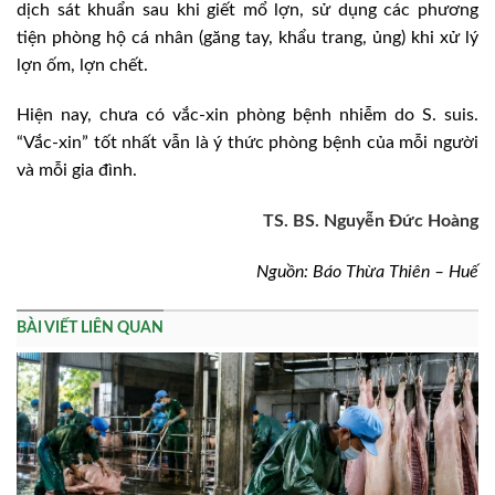
dịch sát khuẩn sau khi giết mổ lợn, sử dụng các phương
tiện phòng hộ cá nhân (găng tay, khẩu trang, ủng) khi xử lý
lợn ốm, lợn chết.
Hiện nay, chưa có vắc-xin phòng bệnh nhiễm do S. suis.
“Vắc-xin” tốt nhất vẫn là ý thức phòng bệnh của mỗi người
và mỗi gia đình.
TS. BS. Nguyễn Đức Hoàng
Nguồn: Báo Thừa Thiên – Huế
BÀI VIẾT LIÊN QUAN