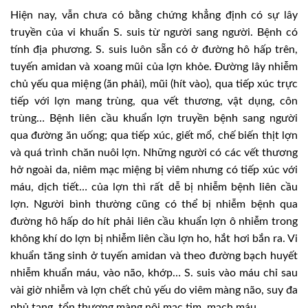
Hiện nay, vẫn chưa có bằng chứng khẳng định có sự lây
truyền của vi khuẩn S. suis từ người sang người. Bệnh có
tính địa phương. S. suis luôn sẵn có ở đường hô hấp trên,
tuyến amidan và xoang mũi của lợn khỏe. Đường lây nhiễm
chủ yếu qua miệng (ăn phải), mũi (hít vào), qua tiếp xúc trực
tiếp với lợn mang trùng, qua vết thương, vật dụng, côn
trùng… Bệnh liên cầu khuẩn lợn truyền bệnh sang người
qua đường ăn uống; qua tiếp xúc, giết mổ, chế biến thịt lợn
và quá trình chăn nuôi lợn. Những người có các vết thương
hở ngoài da, niêm mạc miệng bị viêm nhưng có tiếp xúc với
máu, dịch tiết… của lợn thì rất dễ bị nhiễm bệnh liên cầu
lợn. Người bình thường cũng có thể bị nhiễm bệnh qua
đường hô hấp do hít phải liên cầu khuẩn lợn ô nhiễm trong
không khí do lợn bị nhiễm liên cầu lợn ho, hắt hơi bắn ra. Vi
khuẩn tăng sinh ở tuyến amidan và theo đường bạch huyết
nhiễm khuẩn máu, vào não, khớp… S. suis vào máu chỉ sau
vài giờ nhiễm và lợn chết chủ yếu do viêm màng não, suy đa
phủ tạng, tổn thương màng nội mạc tim, mạch máu.