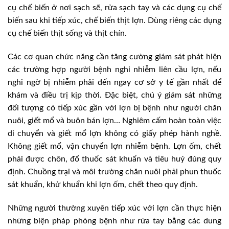
cụ chế biến ở nơi sạch sẽ, rửa sạch tay và các dụng cụ chế
biến sau khi tiếp xúc, chế biến thịt lợn. Dùng riêng các dụng
cụ chế biến thịt sống và thịt chín.
Các cơ quan chức năng cần tăng cường giám sát phát hiện
các trường hợp người bệnh nghi nhiễm liên cầu lợn, nếu
nghi ngờ bị nhiễm phải đến ngay cơ sở y tế gần nhất để
khám và điều trị kịp thời. Đặc biệt, chú ý giám sát những
đối tượng có tiếp xúc gần với lợn bị bệnh như người chăn
nuôi, giết mổ và buôn bán lợn… Nghiêm cấm hoàn toàn việc
di chuyển và giết mổ lợn không có giấy phép hành nghề.
Không giết mổ, vận chuyển lợn nhiễm bệnh. Lợn ốm, chết
phải được chôn, đổ thuốc sát khuẩn và tiêu huỷ đúng quy
định. Chuồng trại và môi trường chăn nuôi phải phun thuốc
sát khuẩn, khử khuẩn khi lợn ốm, chết theo quy định.
Những người thường xuyên tiếp xúc với lợn cần thực hiện
những biện pháp phòng bệnh như rửa tay bằng các dung