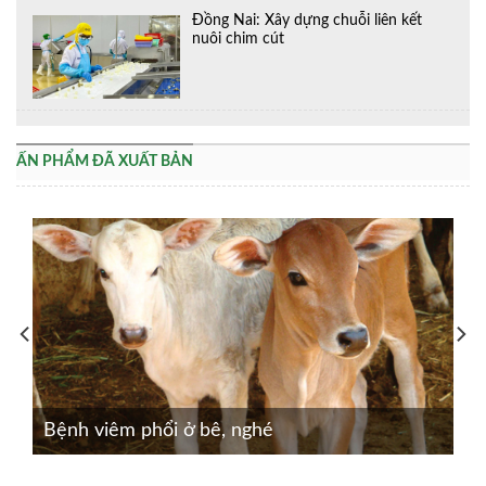
Đồng Nai: Xây dựng chuỗi liên kết
nuôi chim cút
ẤN PHẨM ĐÃ XUẤT BẢN
Bệnh viêm phổi ở bê, nghé