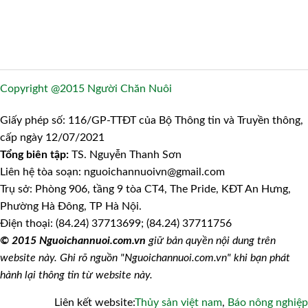
Copyright @2015 Người Chăn Nuôi
Giấy phép số: 116/GP-TTĐT của Bộ Thông tin và Truyền thông,
cấp ngày 12/07/2021
Tổng biên tập:
TS. Nguyễn Thanh Sơn
Liên hệ tòa soạn: nguoichannuoivn@gmail.com
Trụ sở: Phòng 906, tầng 9 tòa CT4, The Pride, KĐT An Hưng,
Phường Hà Đông, TP Hà Nội.
Điện thoại: (84.24) 37713699; (84.24) 37711756
© 2015 Nguoichannuoi.com.vn
giữ bản quyền nội dung trên
website này. Ghi rõ nguồn "Nguoichannuoi.com.vn" khi bạn phát
hành lại thông tin từ website này.
Liên kết website:
Thủy sản việt nam
,
Báo nông nghiệp