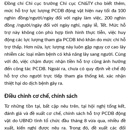
Đồng chí Chi cục trưởng Chi cục CN&TY cho biết thêm,
mức hỗ trợ lực lượng PCDB động vật hiện nay tối đa 100
nghìn đồng/người/ngày đối với ngày làm việc, 200 nghìn
đồng /người/ngày đối với ngày nghỉ, ngày lễ, Tết. Mức hỗ
trợ này không còn phù hợp tình hình thực tiễn, việc huy
động các lực lượng tham gia PCDB khó khăn do mức chi hỗ
trợ thấp. Hơn nữa, lực lượng này luôn gặp nguy cơ cao lây
nhiễm các loại mầm bệnh có khả năng lây sang người. Cùng
với đó, việc chậm được nhận tiền hỗ trợ cũng ảnh hưởng
đến công tác PCDB. Ngoài ra, chưa có quy định về chế độ
hỗ trợ cho người trực tiếp tham gia thống kê, xác nhận
thiệt hại do dịch bệnh gây ra.
Điều chỉnh cơ chế, chính sách
Từ những tồn tại, bất cập nêu trên, tại hội nghị tổng kết,
đánh giá và đề xuất cơ chế, chính sách hỗ trợ PCDB động
vật do UBND tỉnh tổ chức đầu tháng 8 vừa qua, nhiều đề
xuất, kiến nghị được nêu ra. Trong đó, đề xuất các đối