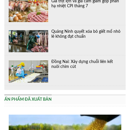
Giá thịt lợn và gia cầm giảm góp phần
hạ nhiệt CPI tháng 7
Quảng Ninh quyết xóa bỏ giết mổ nhỏ
lẻ không đạt chuẩn
Đồng Nai: Xây dựng chuỗi liên kết
nuôi chim cút
ẤN PHẨM ĐÃ XUẤT BẢN