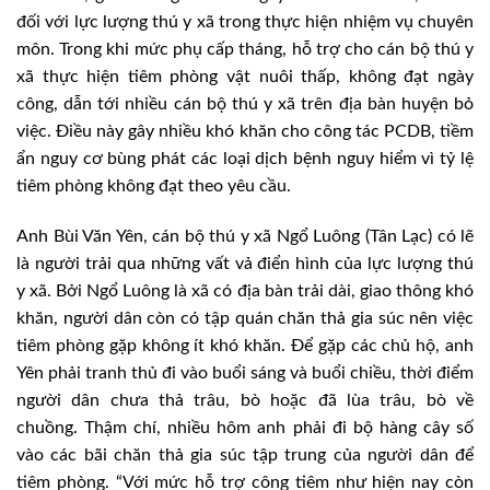
đối với lực lượng thú y xã trong thực hiện nhiệm vụ chuyên
môn. Trong khi mức phụ cấp tháng, hỗ trợ cho cán bộ thú y
xã thực hiện tiêm phòng vật nuôi thấp, không đạt ngày
công, dẫn tới nhiều cán bộ thú y xã trên địa bàn huyện bỏ
việc. Điều này gây nhiều khó khăn cho công tác PCDB, tiềm
ẩn nguy cơ bùng phát các loại dịch bệnh nguy hiểm vì tỷ lệ
tiêm phòng không đạt theo yêu cầu.
Anh Bùi Văn Yên, cán bộ thú y xã Ngổ Luông (Tân Lạc) có lẽ
là người trải qua những vất vả điển hình của lực lượng thú
y xã. Bởi Ngổ Luông là xã có địa bàn trải dài, giao thông khó
khăn, người dân còn có tập quán chăn thả gia súc nên việc
tiêm phòng gặp không ít khó khăn. Để gặp các chủ hộ, anh
Yên phải tranh thủ đi vào buổi sáng và buổi chiều, thời điểm
người dân chưa thả trâu, bò hoặc đã lùa trâu, bò về
chuồng. Thậm chí, nhiều hôm anh phải đi bộ hàng cây số
vào các bãi chăn thả gia súc tập trung của người dân để
tiêm phòng. “Với mức hỗ trợ công tiêm như hiện nay còn