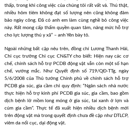
thấp, trong khi công việc của chúng tôi rất vất vả. Thú thật,
nhiều hôm tiêm không đạt số lượng nên cũng không đảm
bảo ngày công. Đã có anh em làm cùng nghề bỏ công việc
này. Rất mong cấp thẩm quyền quan tâm, nâng mức hỗ trợ
cho lực lượng thú y xã” – anh Yên bày tỏ.
Ngoài những bất cập nêu trên, đồng chí Lương Thanh Hải,
Chi cục trưởng Chi cục CN&TY cho biết: Hiện nay các cơ
chế, chính sách hỗ trợ PCDB động vật vẫn còn một số hạn
chế, vướng mắc. Như Quyết định số 719/QĐ-TTg, ngày
5/6/2008 của Thủ tướng Chính phủ về chính sách hỗ trợ
PCDB gia súc, gia cầm chỉ quy định: “Ngân sách nhà nước
thực hiện hỗ trợ kinh phí PCDB gia súc, gia cầm, bao gồm
dịch bệnh lở mồm long móng ở gia súc, tai xanh ở lợn và
cúm gia cầm”. Thực tế đã xuất hiện nhiều dịch bệnh mới
trên động vật mà trong quyết định chưa đề cập như DTLCP,
viêm da nổi cục, dại động vật.