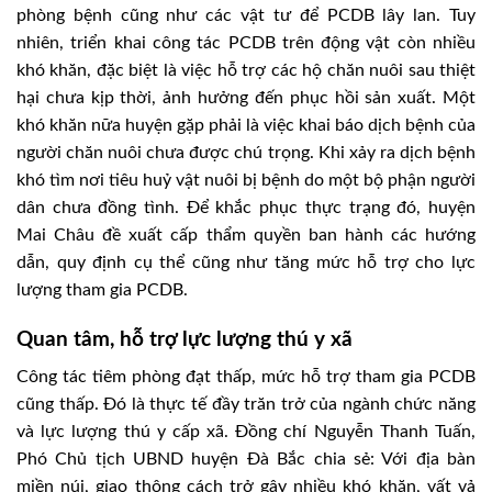
phòng bệnh cũng như các vật tư để PCDB lây lan. Tuy
nhiên, triển khai công tác PCDB trên động vật còn nhiều
khó khăn, đặc biệt là việc hỗ trợ các hộ chăn nuôi sau thiệt
hại chưa kịp thời, ảnh hưởng đến phục hồi sản xuất. Một
khó khăn nữa huyện gặp phải là việc khai báo dịch bệnh của
người chăn nuôi chưa được chú trọng. Khi xảy ra dịch bệnh
khó tìm nơi tiêu huỷ vật nuôi bị bệnh do một bộ phận người
dân chưa đồng tình. Để khắc phục thực trạng đó, huyện
Mai Châu đề xuất cấp thẩm quyền ban hành các hướng
dẫn, quy định cụ thể cũng như tăng mức hỗ trợ cho lực
lượng tham gia PCDB.
Quan tâm, hỗ trợ lực lượng thú y xã
Công tác tiêm phòng đạt thấp, mức hỗ trợ tham gia PCDB
cũng thấp. Đó là thực tế đầy trăn trở của ngành chức năng
và lực lượng thú y cấp xã. Đồng chí Nguyễn Thanh Tuấn,
Phó Chủ tịch UBND huyện Đà Bắc chia sẻ: Với địa bàn
miền núi, giao thông cách trở gây nhiều khó khăn, vất vả