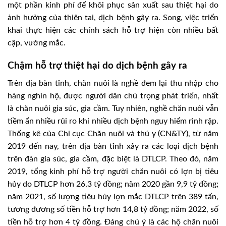
một phần kinh phí để khôi phục sản xuất sau thiệt hại do
ảnh hưởng của thiên tai, dịch bệnh gây ra. Song, việc triển
khai thực hiện các chính sách hỗ trợ hiện còn nhiều bất
cập, vướng mắc.
Chậm hỗ trợ thiệt hại do dịch bệnh gây ra
Trên địa bàn tỉnh, chăn nuôi là nghề đem lại thu nhập cho
hàng nghìn hộ, được người dân chú trọng phát triển, nhất
là chăn nuôi gia súc, gia cầm. Tuy nhiên, nghề chăn nuôi vẫn
tiềm ẩn nhiều rủi ro khi nhiều dịch bệnh nguy hiểm rình rập.
Thống kê của Chi cục Chăn nuôi và thú y (CN&TY), từ năm
2019 đến nay, trên địa bàn tỉnh xảy ra các loại dịch bệnh
trên đàn gia súc, gia cầm, đặc biệt là DTLCP. Theo đó, năm
2019, tổng kinh phí hỗ trợ người chăn nuôi có lợn bị tiêu
hủy do DTLCP hơn 26,3 tỷ đồng; năm 2020 gần 9,9 tỷ đồng;
năm 2021, số lượng tiêu hủy lợn mắc DTLCP trên 389 tấn,
tương đương số tiền hỗ trợ hơn 14,8 tỷ đồng; năm 2022, số
tiền hỗ trợ hơn 4 tỷ đồng. Đáng chú ý là các hộ chăn nuôi