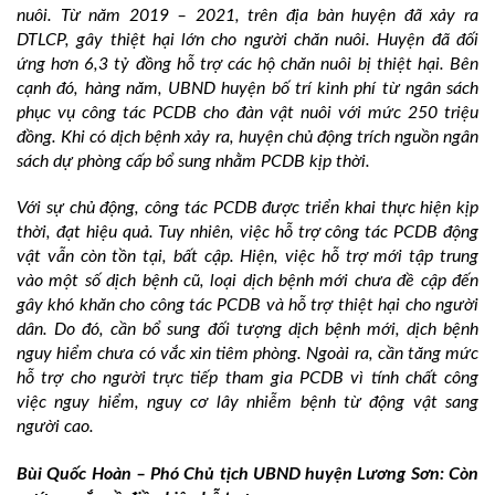
nuôi. Từ năm 2019 – 2021, trên địa bàn huyện đã xảy ra
DTLCP, gây thiệt hại lớn cho người chăn nuôi. Huyện đã đối
ứng hơn 6,3 tỷ đồng hỗ trợ các hộ chăn nuôi bị thiệt hại. Bên
cạnh đó, hàng năm, UBND huyện bố trí kinh phí từ ngân sách
phục vụ công tác PCDB cho đàn vật nuôi với mức 250 triệu
đồng. Khi có dịch bệnh xảy ra, huyện chủ động trích nguồn ngân
sách dự phòng cấp bổ sung nhằm PCDB kịp thời.
Với sự chủ động, công tác PCDB được triển khai thực hiện kịp
thời, đạt hiệu quả. Tuy nhiên, việc hỗ trợ công tác PCDB động
vật vẫn còn tồn tại, bất cập. Hiện, việc hỗ trợ mới tập trung
vào một số dịch bệnh cũ, loại dịch bệnh mới chưa đề cập đến
gây khó khăn cho công tác PCDB và hỗ trợ thiệt hại cho người
dân. Do đó, cần bổ sung đối tượng dịch bệnh mới, dịch bệnh
nguy hiểm chưa có vắc xin tiêm phòng. Ngoài ra, cần tăng mức
hỗ trợ cho người trực tiếp tham gia PCDB vì tính chất công
việc nguy hiểm, nguy cơ lây nhiễm bệnh từ động vật sang
người cao.
Bùi Quốc Hoàn – Phó Chủ tịch UBND huyện Lương Sơn:
Còn