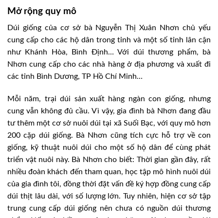
Mở rộng quy mô
Dúi giống của cơ sở bà Nguyễn Thị Xuân Nhơn chủ yếu
cung cấp cho các hộ dân trong tỉnh và một số tỉnh lân cận
như Khánh Hòa, Bình Định… Với dúi thương phẩm, bà
Nhơn cung cấp cho các nhà hàng ở địa phương và xuất đi
các tỉnh Bình Dương, TP Hồ Chí Minh…
Mỗi năm, trại dúi sản xuất hàng ngàn con giống, nhưng
cung vẫn không đủ cầu. Vì vậy, gia đình bà Nhơn đang đầu
tư thêm một cơ sở nuôi dúi tại xã Suối Bạc, với quy mô hơn
200 cặp dúi giống. Bà Nhơn cũng tích cực hỗ trợ về con
giống, kỹ thuật nuôi dúi cho một số hộ dân để cùng phát
triển vật nuôi này. Bà Nhơn cho biết: Thời gian gần đây, rất
nhiều đoàn khách đến tham quan, học tập mô hình nuôi dúi
của gia đình tôi, đồng thời đặt vấn đề ký hợp đồng cung cấp
dúi thịt lâu dài, với số lượng lớn. Tuy nhiên, hiện cơ sở tập
trung cung cấp dúi giống nên chưa có nguồn dúi thương