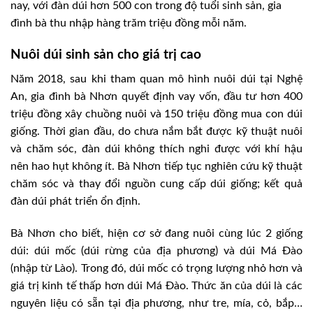
nay, với đàn dúi hơn 500 con trong độ tuổi sinh sản, gia
đình bà thu nhập hàng trăm triệu đồng mỗi năm.
Nuôi dúi sinh sản cho giá trị cao
Năm 2018, sau khi tham quan mô hình nuôi dúi tại Nghệ
An, gia đình bà Nhơn quyết định vay vốn, đầu tư hơn 400
triệu đồng xây chuồng nuôi và 150 triệu đồng mua con dúi
giống. Thời gian đầu, do chưa nắm bắt được kỹ thuật nuôi
và chăm sóc, đàn dúi không thích nghi được với khí hậu
nên hao hụt không ít. Bà Nhơn tiếp tục nghiên cứu kỹ thuật
chăm sóc và thay đổi nguồn cung cấp dúi giống; kết quả
đàn dúi phát triển ổn định.
Bà Nhơn cho biết, hiện cơ sở đang nuôi cùng lúc 2 giống
dúi: dúi mốc (dúi rừng của địa phương) và dúi Má Đào
(nhập từ Lào). Trong đó, dúi mốc có trọng lượng nhỏ hơn và
giá trị kinh tế thấp hơn dúi Má Đào. Thức ăn của dúi là các
nguyên liệu có sẵn tại địa phương, như tre, mía, cỏ, bắp…