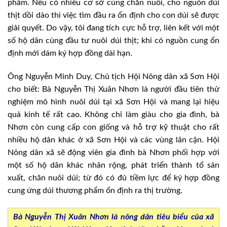
phẩm. Nếu có nhiều cơ sở cùng chăn nuôi, cho nguồn dúi
thịt dồi dào thì việc tìm đầu ra ổn định cho con dúi sẽ được
giải quyết. Do vậy, tôi đang tích cực hỗ trợ, liên kết với một
số hộ dân cùng đầu tư nuôi dúi thịt; khi có nguồn cung ổn
định mới dám ký hợp đồng dài hạn.
Ông Nguyễn Minh Duy, Chủ tịch Hội Nông dân xã Sơn Hội
cho biết: Bà Nguyễn Thị Xuân Nhơn là người đầu tiên thử
nghiệm mô hình nuôi dúi tại xã Sơn Hội và mang lại hiệu
quả kinh tế rất cao. Không chỉ làm giàu cho gia đình, bà
Nhơn còn cung cấp con giống và hỗ trợ kỹ thuật cho rất
nhiều hộ dân khác ở xã Sơn Hội và các vùng lân cận. Hội
Nông dân xã sẽ động viên gia đình bà Nhơn phối hợp với
một số hộ dân khác nhân rộng, phát triển thành tổ sản
xuất, chăn nuôi dúi; từ đó có đủ tiềm lực để ký hợp đồng
cung ứng dúi thương phẩm ổn định ra thị trường.
Bà Nguyễn Thị Xuân Nhơn là nông dân tiêu biểu của xã