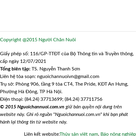
Copyright @2015 Người Chăn Nuôi
Giấy phép số: 116/GP-TTĐT của Bộ Thông tin và Truyền thông,
cấp ngày 12/07/2021
Tổng biên tập:
TS. Nguyễn Thanh Sơn
Liên hệ tòa soạn: nguoichannuoivn@gmail.com
Trụ sở: Phòng 906, tầng 9 tòa CT4, The Pride, KĐT An Hưng,
Phường Hà Đông, TP Hà Nội.
Điện thoại: (84.24) 37713699; (84.24) 37711756
© 2015 Nguoichannuoi.com.vn
giữ bản quyền nội dung trên
website này. Ghi rõ nguồn "Nguoichannuoi.com.vn" khi bạn phát
hành lại thông tin từ website này.
Liên kết website:
Thủy sản việt nam
,
Báo nông nghiệp