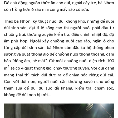
Để chủ động nguồn thức ăn cho dúi, ngoài cây tre, bà Nhơn
còn trồng hơn 6 sào mía cùng mấy sào cỏ sữa.
Theo bà Nhơn, kỹ thuật nuôi dúi không khó, nhưng để nuôi
dúi sinh sản, đạt tỉ lệ sống cao thì người nuôi phải đầu tư
chuồng trại, thường xuyên kiểm tra, điều chỉnh nhiệt độ, độ
ẩm phù hợp. Ngoài xây chuồng nuôi cao ráo, ngăn ô cho
từng cặp dúi sinh sản, bà Nhơn còn đầu tư hệ thống phun
sương và quạt thông gió để chuồng nuôi thông thoáng, đảm
bảo “đông ấm, hè mát”. Cứ mỗi chuồng nuôi diện tích 100
2
m
sẽ có 4 quạt thông gió, chạy thường xuyên. Với dúi đang
mang thai thì tách dúi đực ra để chăm sóc riêng dúi cái.
Còn với dúi non, người nuôi cần thường xuyên cho uống
thêm sữa để dúi đủ sức đề kháng, kiểm tra, chăm sóc,
không để dúi non bị ướt…