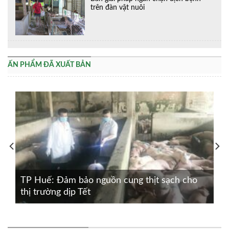
trên đàn vật nuôi
ẤN PHẨM ĐÃ XUẤT BẢN
TP Huế: Đảm bảo nguồn cung thịt sạch cho
thị trường dịp Tết