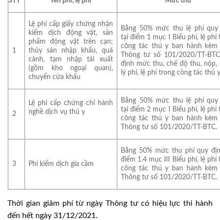
STT
Tên phí, lệ phí
Mức thu
Lệ phí cấp giấy chứng nhận
Bằng 50% mức thu lệ phí quy
kiểm dịch động vật, sản
tại điểm 1 mục I Biểu phí, lệ phí
phẩm động vật trên cạn;
công tác thú y ban hành kèm
1
thủy sản nhập khẩu, quá
Thông tư số 101/2020/TT-BT
cảnh, tạm nhập tái xuất
định mức thu, chế độ thu, nộp,
(gồm kho ngoại quan),
lý phí, lệ phí trong công tác thú y
chuyển cửa khẩu
Bằng 50% mức thu lệ phí quy
Lệ phí cấp chứng chỉ hành
tại điểm 2 mục I Biểu phí, lệ phí
nghề dịch vụ thú y
2
công tác thú y ban hành kèm
Thông tư số 101/2020/TT-BTC.
Bằng 50% mức thu phí quy địn
điểm 1.4 mục III Biểu phí, lệ phí
3
Phí kiểm dịch gia cầm
công tác thú y ban hành kèm
Thông tư số 101/2020/TT-BTC.
Thời gian giảm phí từ ngày Thông tư có hiệu lực thi hành
đến hết ngày 31/12/2021.