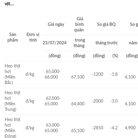
vịt…
Giá
Giá ngày
bình
So giá BQ
So g
quân
Sản
Đơn vị
phẩm
tính
trong
23/07/2024
tháng trước
năm 
tháng
(đồng)
(đồng)
(đồng)
(%)
(đồng
Heo thịt
hơi
65.000-
đ/kg
-1200
-1.8
(Miền
66.000
67,100
4,100
Bắc)
Heo thịt
hơi
62.000-
đ/kg
-2000
-3.0
(Miền
65.000
64,400
4,100
Trung)
Heo thịt
hơi
63.000-
đ/kg
-2850
-4.2
4,900
(Miền
65.000
65,100
Đông)