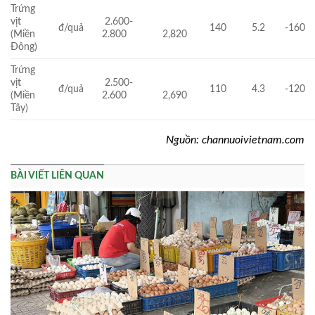
Trứng
vịt
2.600-
đ/quả
140
5.2
-160
(Miền
2.800
2,820
Đông)
Trứng
vịt
2.500-
đ/quả
110
4.3
-120
(Miền
2.600
2,690
Tây)
Nguồn: channuoivietnam.com
BÀI VIẾT LIÊN QUAN