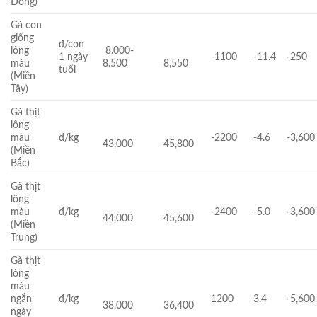
Đông)
Gà con
giống
đ/con
lông
8.000-
1 ngày
-1100
-11.4
-250
màu
8.500
8,550
tuổi
(Miền
Tây)
Gà thịt
lông
màu
đ/kg
-2200
-4.6
-3,600
43,000
45,800
(Miền
Bắc)
Gà thịt
lông
màu
đ/kg
-2400
-5.0
-3,600
44,000
45,600
(Miền
Trung)
Gà thịt
lông
màu
ngắn
đ/kg
1200
3.4
-5,600
38,000
36,400
ngày