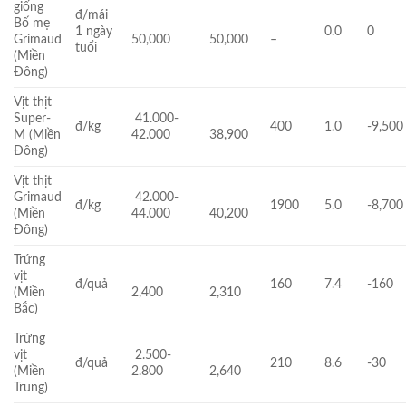
giống
đ/mái
Bố mẹ
1 ngày
0.0
0
Grimaud
50,000
50,000
–
tuổi
(Miền
Đông)
Vịt thịt
Super-
41.000-
đ/kg
400
1.0
-9,500
M (Miền
42.000
38,900
Đông)
Vịt thịt
Grimaud
42.000-
đ/kg
1900
5.0
-8,700
(Miền
44.000
40,200
Đông)
Trứng
vịt
đ/quả
160
7.4
-160
(Miền
2,400
2,310
Bắc)
Trứng
vịt
2.500-
đ/quả
210
8.6
-30
(Miền
2.800
2,640
Trung)