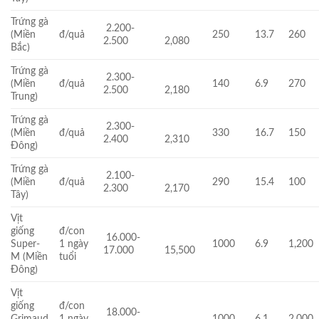
Trứng gà
2.200-
(Miền
đ/quả
250
13.7
260
2.500
2,080
Bắc)
Trứng gà
2.300-
(Miền
đ/quả
140
6.9
270
2.500
2,180
Trung)
Trứng gà
2.300-
(Miền
đ/quả
330
16.7
150
2.400
2,310
Đông)
Trứng gà
2.100-
(Miền
đ/quả
290
15.4
100
2.300
2,170
Tây)
Vịt
giống
đ/con
16.000-
Super-
1 ngày
1000
6.9
1,200
17.000
15,500
M (Miền
tuổi
Đông)
Vịt
giống
đ/con
18.000-
Grimaud
1 ngày
1000
6.1
2,000