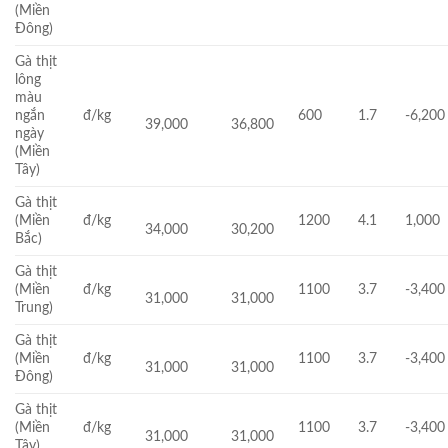
(Miền
Đông)
Gà thịt
lông
màu
ngắn
đ/kg
600
1.7
-6,200
39,000
36,800
ngày
(Miền
Tây)
Gà thịt
(Miền
đ/kg
1200
4.1
1,000
34,000
30,200
Bắc)
Gà thịt
(Miền
đ/kg
1100
3.7
-3,400
31,000
31,000
Trung)
Gà thịt
(Miền
đ/kg
1100
3.7
-3,400
31,000
31,000
Đông)
Gà thịt
(Miền
đ/kg
1100
3.7
-3,400
31,000
31,000
Tây)