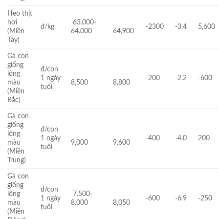
Heo thịt
hơi
63.000-
đ/kg
-2300
-3.4
5,600
(Miền
64.000
64,900
Tây)
Gà con
giống
đ/con
lông
1 ngày
-200
-2.2
-600
màu
8,500
8,800
tuổi
(Miền
Bắc)
Gà con
giống
đ/con
lông
1 ngày
-400
-4.0
200
màu
9,000
9,600
tuổi
(Miền
Trung)
Gà con
giống
đ/con
lông
7.500-
1 ngày
-600
-6.9
-250
màu
8.000
8,050
tuổi
(Miền