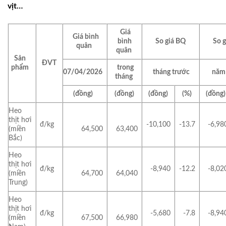
vịt…
Giá
Giá bình
bình
So giá BQ
So 
quân
quân
Sản
ĐVT
phẩm
trong
07/04/2026
tháng trước
năm
tháng
(đồng)
(đồng)
(đồng)
(%)
(đồng
Heo
thịt hơi
đ/kg
-10,100
-13.7
-6,98
(miền
64,500
63,400
Bắc)
Heo
thịt hơi
đ/kg
-8,940
-12.2
-8,02
(miền
64,700
64,040
Trung)
Heo
thịt hơi
đ/kg
-5,680
-7.8
-8,94
(miền
67,500
66,980