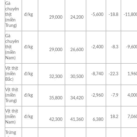
Gà
chuyên
thịt
đ/kg
-5,600
-18.8
-11,80
29,000
24,200
(miền
Trung)
Gà
chuyên
thịt
đ/kg
-2,400
-8.3
-9,60
29,000
26,600
(miền
Nam)
Vịt thịt
(miền
đ/kg
-8,740
-22.3
1,96
32,300
30,500
Bắc)
Vịt thịt
(miền
đ/kg
-2,960
-7.9
4,00
35,800
34,420
Trung)
Vịt thịt
(miền
đ/kg
18.2
7,06
42,300
41,360
6,380
Nam)
Trứng