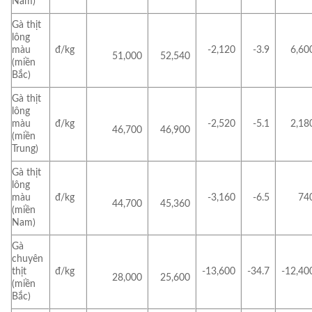
Nam)
Gà thịt
lông
màu
đ/kg
-2,120
-3.9
6,60
51,000
52,540
(miền
Bắc)
Gà thịt
lông
màu
đ/kg
-2,520
-5.1
2,18
46,700
46,900
(miền
Trung)
Gà thịt
lông
màu
đ/kg
-3,160
-6.5
74
44,700
45,360
(miền
Nam)
Gà
chuyên
thịt
đ/kg
-13,600
-34.7
-12,40
28,000
25,600
(miền
Bắc)