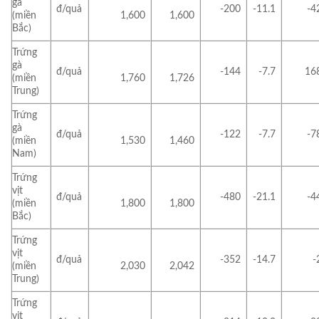
gà
đ/quả
-200
-11.1
-4
(miền
1,600
1,600
Bắc)
Trứng
gà
đ/quả
-144
-7.7
16
(miền
1,760
1,726
Trung)
Trứng
gà
đ/quả
-122
-7.7
-7
(miền
1,530
1,460
Nam)
Trứng
vịt
đ/quả
-480
-21.1
-4
(miền
1,800
1,800
Bắc)
Trứng
vịt
đ/quả
-352
-14.7
-
(miền
2,030
2,042
Trung)
Trứng
vịt