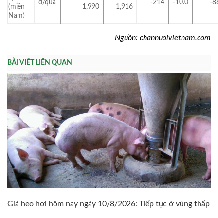
đ/quả
-214
-10.0
-8
(miền
1,990
1,916
Nam)
Nguồn: channuoivietnam.com
BÀI VIẾT LIÊN QUAN
Giá heo hơi hôm nay ngày 10/8/2026: Tiếp tục ở vùng thấp