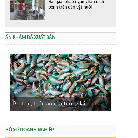
Bàn giải pháp ngăn chặn dịch
bệnh trên đàn vật nuôi
ẤN PHẨM ĐÃ XUẤT BẢN
Protein, thức ăn của tương lai
HỒ SƠ DOANH NGHIỆP