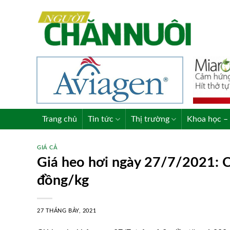
Skip
to
content
Trang chủ
Tin tức
Thị trường
Khoa học – 
GIÁ CẢ
Giá heo hơi ngày 27/7/2021: C
đồng/kg
27 THÁNG BẢY, 2021