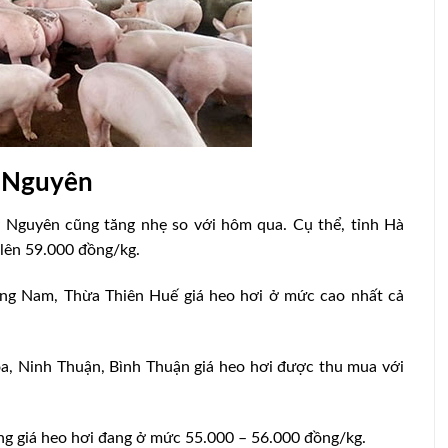
y Nguyên
y Nguyên cũng tăng nhẹ so với hôm qua. Cụ thể, tỉnh Hà
 lên 59.000 đồng/kg.
uảng Nam, Thừa Thiên Huế giá heo hơi ở mức cao nhất cả
lai ở
Chế độ dinh dưỡng cho heo con hiệu
quả
a, Ninh Thuận, Bình Thuận giá heo hơi được thu mua với
ng giá heo hơi đang ở mức 55.000 – 56.000 đồng/kg.