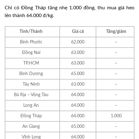
Chỉ có Đồng Tháp tăng nhẹ 1.000 đồng, thu mua giá heo
lên thành 64.000 đ/kg.
Tỉnh/Thành
Giá cả
Tăng/giảm
Bình Phước
62.000
–
Đồng Nai
63.000
–
TP.HCM
63.000
–
Bình Dương
65.000
–
Tây Ninh
63.000
–
Bà Rịa – Vũng Tàu
64.000
–
Long An
64.000
–
Đồng Tháp
64.000
1.000
An Giang
65.000
–
Vĩnh Long
64.000
–