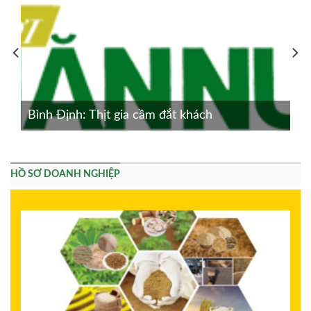
Bình Định: Thịt gia cầm đắt khách
HỒ SƠ DOANH NGHIỆP