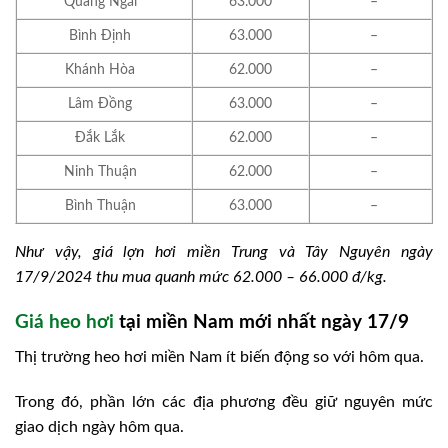
Quảng Ngãi
63.000
–
Bình Định
63.000
–
Khánh Hòa
62.000
–
Lâm Đồng
63.000
–
Đắk Lắk
62.000
–
Ninh Thuận
62.000
–
Bình Thuận
63.000
–
Như vậy, giá lợn hơi miền Trung và Tây Nguyên ngày
17/9/2024 thu mua quanh mức 62.000 – 66.000 đ/kg.
Giá heo hơi
tại miền Nam mới nhất ngày 17/9
Thị trường heo hơi miền Nam ít biến động so với hôm qua.
Trong đó, phần lớn các địa phương đều giữ nguyên mức
giao dịch ngày hôm qua.