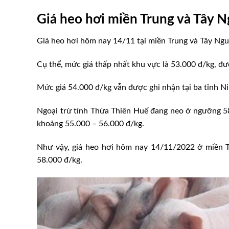
Giá heo hơi miền Trung và Tây 
Giá heo hơi hôm nay 14/11 tại miền Trung và Tây Ngu
Cụ thể, mức giá thấp nhất khu vực là 53.000 đ/kg, đư
Mức giá 54.000 đ/kg vẫn được ghi nhận tại ba tỉnh N
Ngoại trừ tỉnh Thừa Thiên Huế đang neo ở ngưỡng 58.
khoảng 55.000 – 56.000 đ/kg.
Như vậy, giá heo hơi hôm nay 14/11/2022 ở miền 
 kiểm tra 35 cơ sở
58.000 đ/kg.
siêu thị Bách Hóa
Giá heo hơi hôm nay 5/4/20
nhẹ 1.000 – 2.000 đ/kg