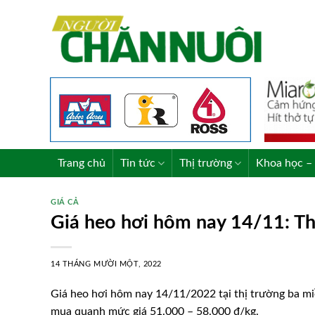
Skip
to
content
Trang chủ
Tin tức
Thị trường
Khoa học – 
GIÁ CẢ
Giá heo hơi hôm nay 14/11: Th
14 THÁNG MƯỜI MỘT, 2022
Giá heo hơi hôm nay 14/11/2022 tại thị trường ba miề
mua quanh mức giá 51.000 – 58.000 đ/kg.