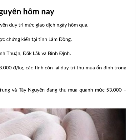
Nguyên hôm nay
yên duy trì mức giao dịch ngày hôm qua.
ợc chứng kiến tại tỉnh Lâm Đồng.
inh Thuận, Đắk Lắk và Bình Định.
000 đ/kg, các tỉnh còn lại duy trì thu mua ổn định trong
Trung và Tây Nguyên đang thu mua quanh mức 53.000 –
23: Tăng
Giá heo hơi hôm nay 29/8: Miền Bắc
tăng nhẹ