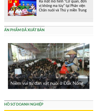
Ra mắt mô hình “Cơ quan, đơn
vị không ma túy” tại Phân viện
Chăn nuôi và Thú y miền Trung
ẤN PHẨM ĐÃ XUẤT BẢN
Niềm vui từ đàn vật nuôi ở Đắk Nông
HỒ SƠ DOANH NGHIỆP