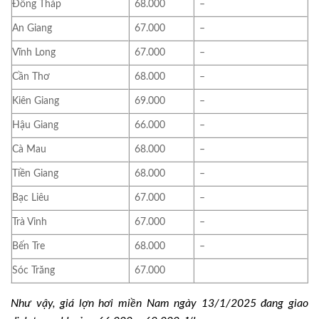
Đồng Tháp
68.000
–
An Giang
67.000
–
Vĩnh Long
67.000
–
Cần Thơ
68.000
–
Kiên Giang
69.000
–
Hậu Giang
66.000
–
Cà Mau
68.000
–
Tiền Giang
68.000
–
Bạc Liêu
67.000
–
Trà Vinh
67.000
–
Bến Tre
68.000
–
Sóc Trăng
67.000
Như vậy, giá lợn hơi miền Nam ngày 13/1/2025 đang giao