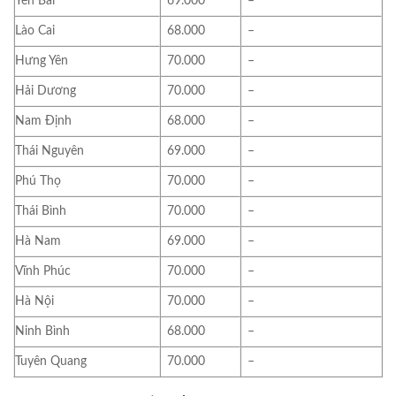
Yên Bái
69.000
–
Lào Cai
68.000
–
Hưng Yên
70.000
–
Hải Dương
70.000
–
Nam Định
68.000
–
Thái Nguyên
69.000
–
Phú Thọ
70.000
–
Thái Bình
70.000
–
Hà Nam
69.000
–
Vĩnh Phúc
70.000
–
Hà Nội
70.000
–
Ninh Bình
68.000
–
Tuyên Quang
70.000
–