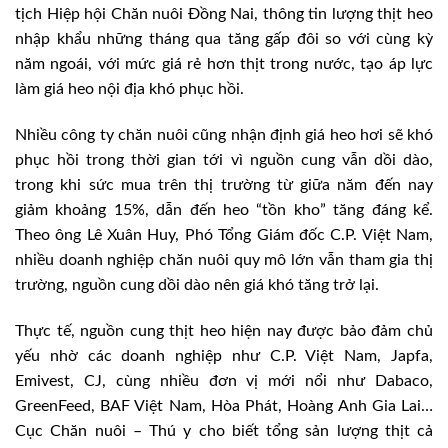
tịch Hiệp hội Chăn nuôi Đồng Nai, thông tin lượng thịt heo
nhập khẩu những tháng qua tăng gấp đôi so với cùng kỳ
năm ngoái, với mức giá rẻ hơn thịt trong nước, tạo áp lực
làm giá heo nội địa khó phục hồi.
Nhiều công ty chăn nuôi cũng nhận định giá heo hơi sẽ khó
phục hồi trong thời gian tới vì nguồn cung vẫn dồi dào,
trong khi sức mua trên thị trường từ giữa năm đến nay
giảm khoảng 15%, dẫn đến heo “tồn kho” tăng đáng kể.
Theo ông Lê Xuân Huy, Phó Tổng Giám đốc C.P. Việt Nam,
nhiều doanh nghiệp chăn nuôi quy mô lớn vẫn tham gia thị
trường, nguồn cung dồi dào nên giá khó tăng trở lại.
Thực tế, nguồn cung thịt heo hiện nay được bảo đảm chủ
yếu nhờ các doanh nghiệp như C.P. Việt Nam, Japfa,
Emivest, CJ, cùng nhiều đơn vị mới nổi như Dabaco,
GreenFeed, BAF Việt Nam, Hòa Phát, Hoàng Anh Gia Lai…
Cục Chăn nuôi – Thú y cho biết tổng sản lượng thịt cả