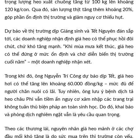
trọng lượng heo xuất chuồng tăng từ 100 kg lên khoảng
120 kg/con. Qua đó, sản lượng thịt tăng thêm khoảng 20%,
góp phần ổn định thị trường và giảm nguy cơ thiếu hụt.
Dự báo về thị trường dịp Giáng sinh và Tết Nguyên đán sắp
tới, các doanh nghiệp nhận định giá heo có thể phục hồi đôi
chút, chứ khó tăng mạnh. “Khi mùa mưa kết thúc, giá heo
có thể đứng ở mức ổn định và chờ diễn biến thị trường
cuối năm” – một doanh nghiệp nhận xét.
Trong khi đó, ông Nguyễn Trí Công dự báo dịp Tết, giá heo
hơi có thể tăng lên khoảng 60.000 đồng/kg – mức đủ để
người chăn nuôi có lãi. Tuy nhiên, ông lưu ý bệnh dịch tả
heo châu Phi vẫn tiềm ẩn nguy cơ xâm nhập các trang trại
không tuân thủ biện pháp an toàn sinh học. Do đó, khai báo
và phòng dịch nghiêm ngặt vẫn là yêu cầu quan trọng.
Theo các thương lái, nguyên nhân giá heo mảnh ở các chợ
đầu mối khó tăng là do sức mua trên thị trường còn yếu,