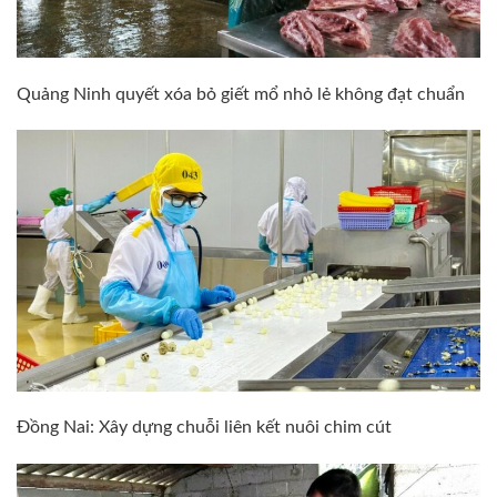
Quảng Ninh quyết xóa bỏ giết mổ nhỏ lẻ không đạt chuẩn
Đồng Nai: Xây dựng chuỗi liên kết nuôi chim cút