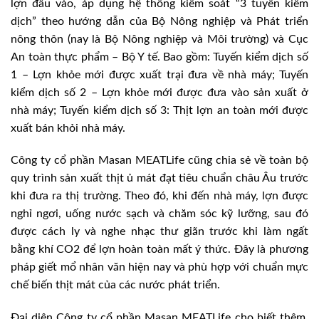
lợn đầu vào, áp dụng hệ thống kiểm soát “3 tuyến kiểm
dịch” theo hướng dẫn của Bộ Nông nghiệp và Phát triển
nông thôn (nay là Bộ Nông nghiệp và Môi trường) và Cục
An toàn thực phẩm – Bộ Y tế. Bao gồm: Tuyến kiểm dịch số
1 – Lợn khỏe mới được xuất trại đưa về nhà máy; Tuyến
kiểm dịch số 2 – Lợn khỏe mới được đưa vào sản xuất ở
nhà máy; Tuyến kiểm dịch số 3: Thịt lợn an toàn mới được
xuất bán khỏi nhà máy.
Công ty cổ phần Masan MEATLife cũng chia sẻ về toàn bộ
quy trình sản xuất thịt ủ mát đạt tiêu chuẩn châu Âu trước
khi đưa ra thị trường. Theo đó, khi đến nhà máy, lợn được
nghỉ ngơi, uống nước sạch và chăm sóc kỹ lưỡng, sau đó
được cách ly và nghe nhạc thư giãn trước khi làm ngất
bằng khí CO2 để lợn hoàn toàn mất ý thức. Đây là phương
pháp giết mổ nhân văn hiện nay và phù hợp với chuẩn mực
chế biến thịt mát của các nước phát triển.
Đại diện Công ty cổ phần Masan MEATLife cho biết thêm,