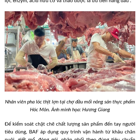
lợi, enzym, acid hữu cơ và thảo dược là ưu tiên hàng đầu”.
Nhân viên pha lóc thịt lợn tại chợ đầu mối nông sản thực phẩm
Hóc Môn. Ảnh minh họa: Hương Giang
Để kiểm soát chặt chẽ chất lượng sản phẩm đến tay người
tiêu dùng, BAF áp dụng quy trình vận hành từ khâu chăn
nuôi, giết mổ, đóng gói, phân phối theo đúng tiêu chuẩn