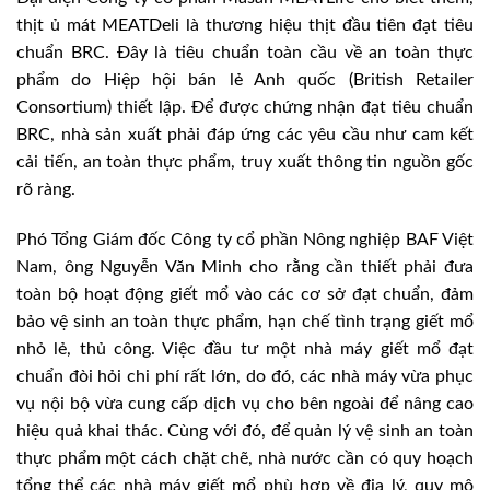
thịt ủ mát MEATDeli là thương hiệu thịt đầu tiên đạt tiêu
chuẩn BRC. Đây là tiêu chuẩn toàn cầu về an toàn thực
phẩm do Hiệp hội bán lẻ Anh quốc (British Retailer
Consortium) thiết lập. Để được chứng nhận đạt tiêu chuẩn
BRC, nhà sản xuất phải đáp ứng các yêu cầu như cam kết
cải tiến, an toàn thực phẩm, truy xuất thông tin nguồn gốc
rõ ràng.
Phó Tổng Giám đốc Công ty cổ phần Nông nghiệp BAF Việt
Nam, ông Nguyễn Văn Minh cho rằng cần thiết phải đưa
toàn bộ hoạt động giết mổ vào các cơ sở đạt chuẩn, đảm
bảo vệ sinh an toàn thực phẩm, hạn chế tình trạng giết mổ
nhỏ lẻ, thủ công. Việc đầu tư một nhà máy giết mổ đạt
chuẩn đòi hỏi chi phí rất lớn, do đó, các nhà máy vừa phục
vụ nội bộ vừa cung cấp dịch vụ cho bên ngoài để nâng cao
hiệu quả khai thác. Cùng với đó, để quản lý vệ sinh an toàn
thực phẩm một cách chặt chẽ, nhà nước cần có quy hoạch
tổng thể các nhà máy giết mổ phù hợp về địa lý, quy mô