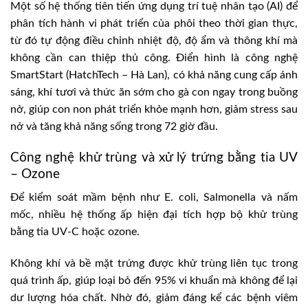
Một số hệ thống tiên tiến ứng dụng trí tuệ nhân tạo (AI) để
phân tích hành vi phát triển của phôi theo thời gian thực,
từ đó tự động điều chỉnh nhiệt độ, độ ẩm và thông khí mà
không cần can thiệp thủ công. Điển hình là công nghệ
SmartStart (HatchTech – Hà Lan), có khả năng cung cấp ánh
sáng, khí tươi và thức ăn sớm cho gà con ngay trong buồng
nở, giúp con non phát triển khỏe mạnh hơn, giảm stress sau
nở và tăng khả năng sống trong 72 giờ đầu.
Công nghệ khử trùng và xử lý trứng bằng tia UV
– Ozone
Để kiểm soát mầm bệnh như E. coli, Salmonella và nấm
mốc, nhiều hệ thống ấp hiện đại tích hợp bộ khử trùng
bằng tia UV-C hoặc ozone.
Không khí và bề mặt trứng được khử trùng liên tục trong
quá trình ấp, giúp loại bỏ đến 95% vi khuẩn mà không để lại
dư lượng hóa chất. Nhờ đó, giảm đáng kể các bệnh viêm