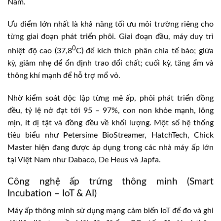
Nam.
Ưu điểm lớn nhất là khả năng tối ưu môi trường riêng cho
từng giai đoạn phát triển phôi. Giai đoạn đầu, máy duy trì
0
nhiệt độ cao (37,8
C) để kích thích phân chia tế bào; giữa
kỳ, giảm nhẹ để ổn định trao đổi chất; cuối kỳ, tăng ẩm và
thông khí mạnh để hỗ trợ mổ vỏ.
Nhờ kiểm soát độc lập từng mẻ ấp, phôi phát triển đồng
đều, tỷ lệ nở đạt tới 95 – 97%, con non khỏe mạnh, lông
mịn, ít dị tật và đồng đều về khối lượng. Một số hệ thống
tiêu biểu như Petersime BioStreamer, HatchTech, Chick
Master hiện đang được áp dụng trong các nhà máy ấp lớn
tại Việt Nam như Dabaco, De Heus và Japfa.
Công nghệ ấp trứng thông minh (Smart
Incubation – IoT & AI)
Máy ấp thông minh sử dụng mạng cảm biến IoT để đo và ghi