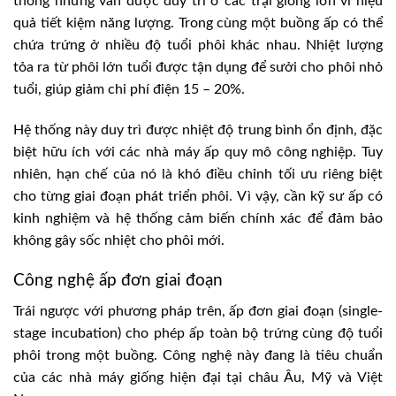
thống nhưng vẫn được duy trì ở các trại giống lớn vì hiệu
quả tiết kiệm năng lượng. Trong cùng một buồng ấp có thể
chứa trứng ở nhiều độ tuổi phôi khác nhau. Nhiệt lượng
tỏa ra từ phôi lớn tuổi được tận dụng để sưởi cho phôi nhỏ
tuổi, giúp giảm chi phí điện 15 – 20%.
Hệ thống này duy trì được nhiệt độ trung bình ổn định, đặc
biệt hữu ích với các nhà máy ấp quy mô công nghiệp. Tuy
nhiên, hạn chế của nó là khó điều chỉnh tối ưu riêng biệt
cho từng giai đoạn phát triển phôi. Vì vậy, cần kỹ sư ấp có
kinh nghiệm và hệ thống cảm biến chính xác để đảm bảo
không gây sốc nhiệt cho phôi mới.
Công nghệ ấp đơn giai đoạn
Trái ngược với phương pháp trên, ấp đơn giai đoạn (single-
stage incubation) cho phép ấp toàn bộ trứng cùng độ tuổi
phôi trong một buồng. Công nghệ này đang là tiêu chuẩn
của các nhà máy giống hiện đại tại châu Âu, Mỹ và Việt