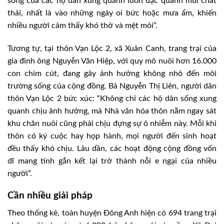
sống của các hộ dân xung quanh luôn đặc quánh mùi chất
thải, nhất là vào những ngày oi bức hoặc mưa ẩm, khiến
nhiều người cảm thấy khó thở và mệt mỏi”.
Tương tự, tại thôn Vạn Lộc 2, xã Xuân Canh, trang trại của
gia đình ông Nguyễn Văn Hiệp, với quy mô nuôi hơn 16.000
con chim cút, đang gây ảnh hưởng không nhỏ đến môi
trường sống của cộng đồng. Bà Nguyễn Thị Liên, người dân
thôn Vạn Lộc 2 bức xúc: “Không chỉ các hộ dân sống xung
quanh chịu ảnh hưởng, mà Nhà văn hóa thôn nằm ngay sát
khu chăn nuôi cũng phải chịu đựng sự ô nhiễm này. Mỗi khi
thôn có kỳ cuộc hay họp hành, mọi người đến sinh hoạt
đều thấy khó chịu. Lâu dần, các hoạt động cộng đồng vốn
dĩ mang tính gắn kết lại trở thành nỗi e ngại của nhiều
người”.
Cần nhiều giải pháp
Theo thống kê, toàn huyện Đông Anh hiện có 694 trang trại