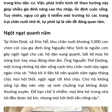
trong khu dân cư. Việc phát triển kinh tế theo hướng này
giúp nhiều gia đình nâng cao thu nhập, ổn định cuộc sống.
Tuy nhiên, nguy cơ gây ô nhiễm môi trường từ các trang
trại chăn nuôi nhỏ lẻ, tự phát lại là vấn đề đáng quan tâm.
Ngột ngạt quanh năm
Tại thôn Đoài, xã Kim Nỗ, khu chăn nuôi khoảng 5.000 con
chim cút của gia đình ông Nguyễn Như Sinh là nguồn cơn
gây ngột ngạt cho các hộ dân xung quanh, bất kể mùa hè
nóng bức hay mùa đông nồm ẩm. Ông Nguyễn Thế Đường,
một trong những hộ dân sống cạnh khu chăn nuôi này ngao
ngán chia sẻ: “Nhà tôi ở liền kề nên quanh năm ngày tháng
chịu mùi hôi thối, ngột ngạt rất khó chịu. Chủ hộ không
sống tại đây nên việc vệ sinh chuồng trại không được
thường xuyên. Để hạn chế ô nhiễm, mọi khe hở trong nhà
tôi đều được bịt kín, nhưng mùi hôi thối vẫn nồng nặc”.