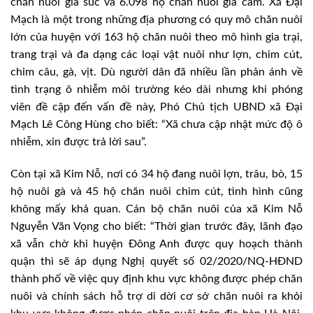
chăn nuôi gia súc và 6.098 hộ chăn nuôi gia cầm. Xã Đại
Mạch là một trong những địa phương có quy mô chăn nuôi
lớn của huyện với 163 hộ chăn nuôi theo mô hình gia trại,
trang trại và đa dạng các loại vật nuôi như lợn, chim cút,
chim câu, gà, vịt. Dù người dân đã nhiều lần phản ánh về
tình trạng ô nhiễm môi trường kéo dài nhưng khi phóng
viên đề cập đến vấn đề này, Phó Chủ tịch UBND xã Đại
Mạch Lê Công Hùng cho biết: “Xã chưa cập nhật mức độ ô
nhiễm, xin được trả lời sau”.
Còn tại xã Kim Nỗ, nơi có 34 hộ đang nuôi lợn, trâu, bò, 15
hộ nuôi gà và 45 hộ chăn nuôi chim cút, tình hình cũng
không mấy khả quan. Cán bộ chăn nuôi của xã Kim Nỗ
Nguyễn Văn Vọng cho biết: “Thời gian trước đây, lãnh đạo
xã vẫn chờ khi huyện Đông Anh được quy hoạch thành
quận thì sẽ áp dụng Nghị quyết số 02/2020/NQ-HĐND
thành phố về việc quy định khu vực không được phép chăn
nuôi và chính sách hỗ trợ di dời cơ sở chăn nuôi ra khỏi