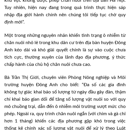
khu vực không được phép chăn nuôi trên địa bàn Hà Nội.
Tuy nhiên, hiện nay đang trong quá trình thực hiện sáp
nhập địa giới hành chính nên chúng tôi tiếp tục chờ quy
định mới”.
Một trong những nguyên nhân khiến tình trạng ô nhiễm từ
chăn nuôi nhỏ lẻ trong khu dân cư trên địa bàn huyện Đông
Anh kéo dài và khó giải quyết chính là sự vào cuộc chưa
tích cực, thường xuyên của lãnh đạo địa phương, ý thức
chấp hành của chủ hộ chăn nuôi chưa cao.
Bà Trần Thị Giới, chuyên viên Phòng Nông nghiệp và Môi
trường huyện Đông Anh cho biết: “Đa số các gia đình
không tự giác khai báo số lượng từ ngày đầu gây đàn, thậm
chí khai báo gian dối để tăng số lượng vật nuôi so với quy
mô chuồng trại, dẫn đến ô nhiễm môi trường vượt mức cho
phép. Ngoài ra, quy trình chăn nuôi ngắn (với chim và gà chỉ
hơn 1 tháng) khiến các địa phương gặp khó trong việc
thống kê chính xác số lượng vật nuôi để xử lý theo Luật