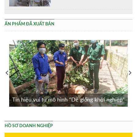
ẤN PHẨM ĐÃ XUẤT BẢN
Tín hiệu vui từ mô hình “Dê giống khởi nghiệp”
HỒ SƠ DOANH NGHIỆP