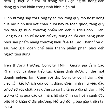
đem lại hiệu quả tối ưu trong điều kiện người nông dân
đang gặp khó khăn trong tình hình hiện tại.
Định hướng sắp tới Công ty sẽ mở rộng quy mô hoạt động
của mô hình liên kết chăn nuôi này ra toàn quốc, tăng quy
mô đàn gà nuôi thương phẩm lên đến 2 triệu con. Hiện,
Công ty đã lên kế hoạch để xây dựng chuỗi cửa hàng phân
phối sản phẩm mang thương hiệu “Gà ta Cao Khanh” và đi
sâu vào giai đoạn chế biến thành phẩm phân phối đến
người tiêu dùng.
Trên thương trường, Công ty TNHH Giống gia cầm Cao
Khanh đã và đang tiếp tục khẳng định được vị thế một
doanh nghiệp lớn. Cùng với đó, Công ty còn hướng đến
việc gắn kết lợi ích của cộng đồng. Điển hình như việc đầu
tư cơ sở vật chất, xây dựng cơ sở hạ tầng ở địa phương; Hỗ
trợ và tặng quà các cá nhân, hộ gia đình có hoàn cảnh đặc
biệt khó khăn ở địa phương; Hỗ trợ đồng bào gặp thiên tai
lũ lụt…