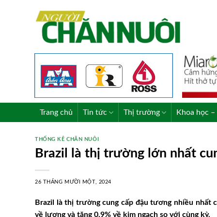
Skip
to
content
Trang chủ
Tin tức
Thị trường
Khoa học – 
THỐNG KÊ CHĂN NUÔI
Brazil là thị trường lớn nhất 
26 THÁNG MƯỜI MỘT, 2024
Brazil là thị trường cung cấp đậu tương nhiều nhất 
về lượng và tăng 0,9% về kim ngạch so với cùng kỳ.