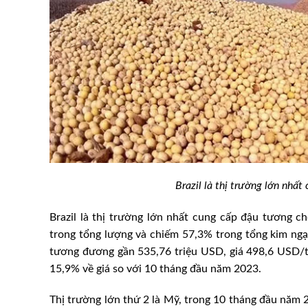
Brazil là thị trường lớn nhấ
Hài hoà tăng trưởng
Brazil là thị trường lớn nhất cung cấp đậu tương 
oát an toàn dịch bệnh
Làm giàu từ nuôi con đặc sả
trong tổng lượng và chiếm 57,3% trong tổng kim ngạ
tương đương gần 535,76 triệu USD, giá 498,6 USD/t
15,9% về giá so với 10 tháng đầu năm 2023.
Thị trường lớn thứ 2 là Mỹ, trong 10 tháng đầu năm 