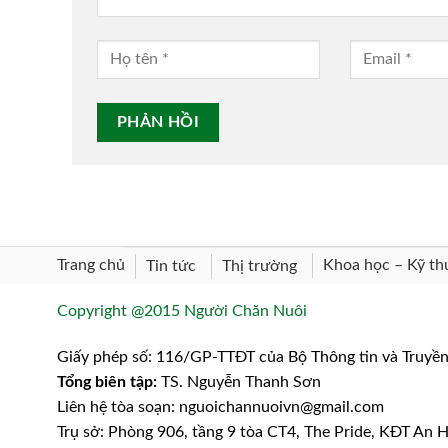
Trang chủ
Khoa học – Kỹ th
Tin tức
Thị trường
Copyright @2015 Người Chăn Nuôi
Giấy phép số: 116/GP-TTĐT của Bộ Thông tin và Truyề
Tổng biên tập:
TS. Nguyễn Thanh Sơn
Liên hệ tòa soạn: nguoichannuoivn@gmail.com
Trụ sở: Phòng 906, tầng 9 tòa CT4, The Pride, KĐT An