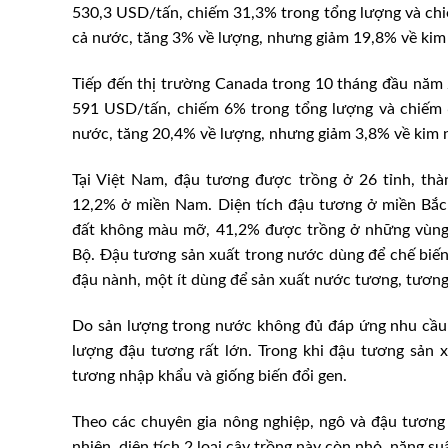
530,3 USD/tấn, chiếm 31,3% trong tổng lượng và ch
cả nước, tăng 3% về lượng, nhưng giảm 19,8% về kim
Tiếp đến thị trường Canada trong 10 tháng đầu năm 
591 USD/tấn, chiếm 6% trong tổng lượng và chiếm 
nước, tăng 20,4% về lượng, nhưng giảm 3,8% về kim n
Tại Việt Nam, đậu tương được trồng ở 26 tỉnh, th
12,2% ở miền Nam. Diện tích đậu tương ở miền Bắc
đất không màu mỡ, 41,2% được trồng ở những vùng
Bộ. Đậu tương sản xuất trong nước dùng để chế biến
đậu nành, một ít dùng để sản xuất nước tương, tương
Do sản lượng trong nước không đủ đáp ứng nhu cầu 
lượng đậu tương rất lớn. Trong khi đậu tương sản x
tương nhập khẩu và giống biến đổi gen.
Theo các chuyên gia nông nghiệp, ngô và đậu tương 
nhiên, diện tích 2 loại cây trồng này còn nhỏ, năng su