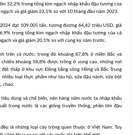
iếm 32,2% trong tổng kim ngạch nhập khẩu đậu tương của
 ngạch và giá giảm 22,1% so với 10 tháng đầu năm 2023.
2024 đạt 109.005 tấn, tương đương 64,42 triệu USD, giá
6,9% trong tổng kim ngạch nhập khẩu đậu tương của cả
gạch và giá giảm 20,1% so với cùng kỳ năm trước.
ành trên cả nước; trong đó khoảng 87,8% ở miền Bắc và
 chiếm khoảng 58,8% được trồng ở vùng cao, những nơi
 đất thấp ở khu vực Đồng bằng sông Hồng và Bắc Trung
 nhiều loại thực phẩm như tàu hũ, sữa đậu nành, sữa bột
, chao.
tiêu dùng và chế biến, nên hàng năm nước ta nhập khẩu
uất trong nước là các giống truyền thống, phần lớn đậu
đều là những loại cây trồng quen thuộc ở Việt Nam. Tuy
ất cũng thua xa so với các quốc gia trên thế giới.