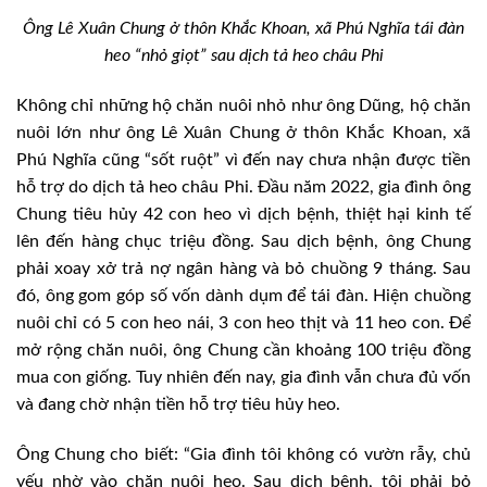
Ông Lê Xuân Chung ở thôn Khắc Khoan, xã Phú Nghĩa tái đàn
heo “nhỏ giọt” sau dịch tả heo châu Phi
Không chỉ những hộ chăn nuôi nhỏ như ông Dũng, hộ chăn
nuôi lớn như ông Lê Xuân Chung ở thôn Khắc Khoan, xã
Phú Nghĩa cũng “sốt ruột” vì đến nay chưa nhận được tiền
hỗ trợ do dịch tả heo châu Phi. Đầu năm 2022, gia đình ông
Chung tiêu hủy 42 con heo vì dịch bệnh, thiệt hại kinh tế
lên đến hàng chục triệu đồng. Sau dịch bệnh, ông Chung
phải xoay xở trả nợ ngân hàng và bỏ chuồng 9 tháng. Sau
đó, ông gom góp số vốn dành dụm để tái đàn. Hiện chuồng
nuôi chỉ có 5 con heo nái, 3 con heo thịt và 11 heo con. Để
mở rộng chăn nuôi, ông Chung cần khoảng 100 triệu đồng
mua con giống. Tuy nhiên đến nay, gia đình vẫn chưa đủ vốn
và đang chờ nhận tiền hỗ trợ tiêu hủy heo.
Ông Chung cho biết: “Gia đình tôi không có vườn rẫy, chủ
yếu nhờ vào chăn nuôi heo. Sau dịch bệnh, tôi phải bỏ