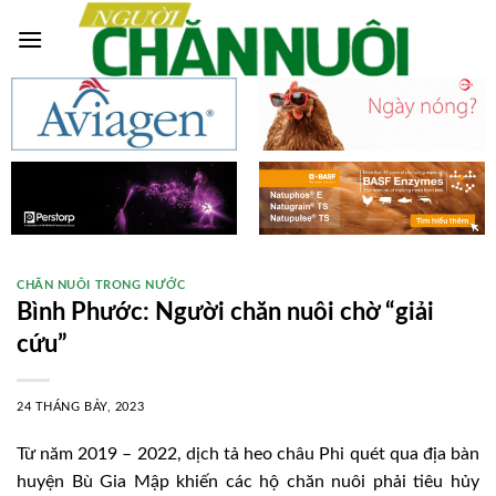
Skip
to
content
CHĂN NUÔI TRONG NƯỚC
Bình Phước: Người chăn nuôi chờ “giải
cứu”
24 THÁNG BẢY, 2023
Từ năm 2019 – 2022, dịch tả heo châu Phi quét qua địa bàn
huyện Bù Gia Mập khiến các hộ chăn nuôi phải tiêu hủy