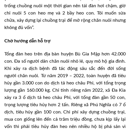
trống chuồng nuôi một thời gian nên tái đàn hơi chậm, giờ
chỉ nuôi 5 con heo mẹ và 2 bầy heo con. Tôi muốn sửa
chữa, xây dựng lại chuồng trại để mở rộng chăn nuôi nhưng
không đủ vốn”.
Chờ hướng dẫn hỗ trợ
Tổng đàn heo trên địa bàn huyện Bù Gia Mập hơn 42.000
con. Đa số người dân chăn nuôi nhỏ lẻ, quy mô hộ gia đình.
Khi xảy ra dịch bệnh đã tác động sâu sắc đến đời sống
người chăn nuôi. Từ năm 2019 – 2022, toàn huyện đã tiêu
hủy gần 3.000 con do dịch tả heo châu Phi, với tổng trọng
lượng gần 160.000 kg. Chỉ tính riêng năm 2022, xã Đa Kia
xảy ra 3 ổ dịch tả heo châu Phi, với tổng đàn gần 50 con,
trọng lượng tiêu hủy hơn 2 tấn. Riêng xã Phú Nghĩa có 7 ổ
dịch, tiêu hủy gần 100 con. Chi phí xây dựng chuồng trại,
mua con giống lên đến cả trăm triệu đồng, chưa kịp lấy lại
vốn thì phải tiêu hủy đàn heo nên nhiều hộ bị phá sản vì