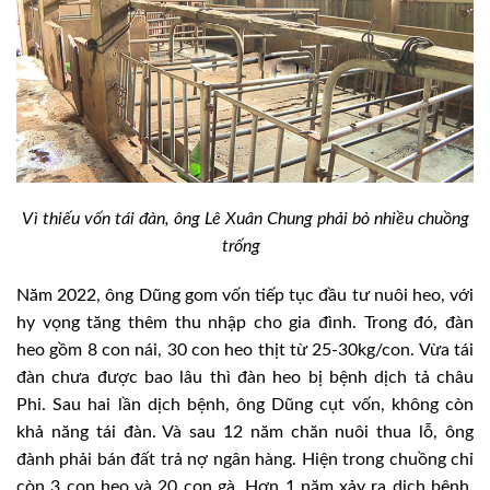
Vì thiếu vốn tái đàn, ông Lê Xuân Chung phải bỏ nhiều chuồng
trống
Năm 2022, ông Dũng gom vốn tiếp tục đầu tư nuôi heo, với
hy vọng tăng thêm thu nhập cho gia đình. Trong đó, đàn
heo gồm 8 con nái, 30 con heo thịt từ 25-30kg/con. Vừa tái
đàn chưa được bao lâu thì đàn heo bị bệnh dịch tả châu
Phi. Sau hai lần dịch bệnh, ông Dũng cụt vốn, không còn
khả năng tái đàn. Và sau 12 năm chăn nuôi thua lỗ, ông
đành phải bán đất trả nợ ngân hàng. Hiện trong chuồng chỉ
còn 3 con heo và 20 con gà. Hơn 1 năm xảy ra dịch bệnh,