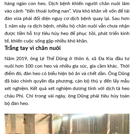
hàng ngàn con heo. Dịch bệnh khiến người chăn nuôi lâm
vào cảnh “tiến thoái lưỡng nan”. Vừa khó khăn về vốn để tái
đàn vừa phải đối diện nguy cơ dịch bệnh quay lại. Sau hơn
1 năm xảy ra dịch bệnh, nhiều hộ chăn nuôi vẫn chưa nhận
được tiền hỗ trợ tiêu hủy heo để phục hồi, phát triển kinh
tế, khiến cuộc sống gặp nhiều khó khăn.
Trắng tay vì chăn nuôi
Năm 2019, ông Lê Thế Dũng ở thôn 6, xã Đa Kia đầu tư
nuôi hơn 100 con heo và nhiều gia súc, gia cầm khác. Thời
điểm đó, đàn heo có biểu hiện bỏ ăn và chết dần. Ông Dũng
đã báo chính quyền địa phương, cán bộ thú y đến lấy mẫu
xét nghiệm. Kết quả xét nghiệm dương tính với dịch tả heo
châu Phi. Chỉ trong vài ngày, ông Dũng phải tiêu hủy toàn
bộ đàn heo.