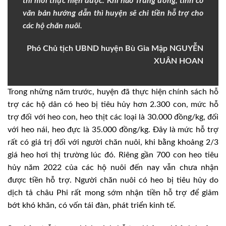
thì mới thực hiện được. Khi nào Trung ương, tỉnh có
văn bản hướng dẫn thì huyện sẽ chi tiền hỗ trợ cho
các hộ chăn nuôi.
Phó Chủ tịch UBND huyện Bù Gia Mập NGUYỄN
XUÂN HOAN
Trong những năm trước, huyện đã thực hiện chính sách hỗ
trợ các hộ dân có heo bị tiêu hủy hơn 2.300 con, mức hỗ
trợ đối với heo con, heo thịt các loại là 30.000 đồng/kg, đối
với heo nái, heo đực là 35.000 đồng/kg. Đây là mức hỗ trợ
rất có giá trị đối với người chăn nuôi, khi bằng khoảng 2/3
giá heo hơi thị trường lúc đó. Riêng gần 700 con heo tiêu
hủy năm 2022 của các hộ nuôi đến nay vẫn chưa nhận
được tiền hỗ trợ. Người chăn nuôi có heo bị tiêu hủy do
dịch tả châu Phi rất mong sớm nhận tiền hỗ trợ để giảm
bớt khó khăn, có vốn tái đàn, phát triển kinh tế.