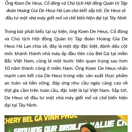
Ông Koen De Heus, Cổ đông và Chủ tịch Hội đồng Quản trị Tập
đoàn Hoàng Gia De Heus Hà Lan cho biết sắp tới, De Heus sẽ
đầu tư một nhà máy giết mổ và chế biến hiện đại tại Tây Ninh
Trong bài phát biểu tại sự kiện, ông Koen De Heus, Cổ đông
và Chủ tịch Hội đồng Quản trị Tập đoàn Hoàng Gia De
Heus Hà Lan chia sẻ, đây là một dịp đặc biệt, đánh dấu cột
mốc khánh thành nhà máy ấp đầu tiên của Bel Gà tại miền
Bắc Việt Nam, cũng là một bước tiến quan trọng sau hơn
10 năm thành công ở miền Nam. Ông Koen De Heus nhấn
mạnh cam kết của De Heus trong việc sản xuất thực phẩm
an toàn và bền vững, đáp ứng nhu cầu ngày càng cao về
thịt gia cầm trên toàn cầu, đặc biệt là tại Việt Nam. Sắp tới,
De Heus sẽ đầu tư một nhà máy giết mổ và chế biến hiện
đại tại Tây Ninh.