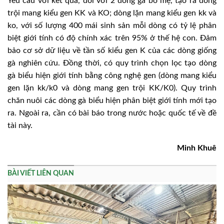
Yêu cầu với kết quả, đối với 2 dòng gà bố mẹ, tạo ra dòng
trội mang kiểu gen KK và KO; dòng lặn mang kiểu gen kk và
ko, với số lượng 400 mái sinh sản mỗi dòng có tỷ lệ phân
biệt giới tính có độ chính xác trên 95% ở thế hệ con. Đảm
bảo cơ sở dữ liệu về tần số kiểu gen K của các dòng giống
gà nghiên cứu. Đồng thời, có quy trình chọn lọc tạo dòng
gà biểu hiện giới tính bằng công nghệ gen (dòng mang kiểu
gen lặn kk/k0 và dòng mang gen trội KK/K0). Quy trình
chăn nuôi các dòng gà biểu hiện phân biệt giới tính mới tạo
ra. Ngoài ra, cần có bài báo trong nước hoặc quốc tế về đề
tài này.
Minh Khuê
BÀI VIẾT LIÊN QUAN