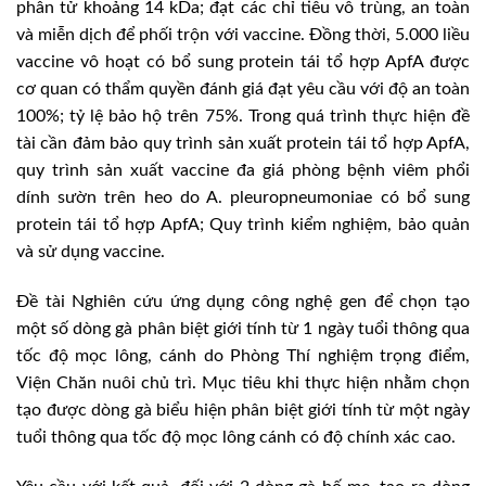
phân tử khoảng 14 kDa; đạt các chỉ tiêu vô trùng, an toàn
và miễn dịch để phối trộn với vaccine. Đồng thời, 5.000 liều
vaccine vô hoạt có bổ sung protein tái tổ hợp ApfA được
cơ quan có thẩm quyền đánh giá đạt yêu cầu với độ an toàn
100%; tỷ lệ bảo hộ trên 75%. Trong quá trình thực hiện đề
tài cần đảm bảo quy trình sản xuất protein tái tổ hợp ApfA,
quy trình sản xuất vaccine đa giá phòng bệnh viêm phổi
dính sườn trên heo do A. pleuropneumoniae có bổ sung
protein tái tổ hợp ApfA; Quy trình kiểm nghiệm, bảo quản
và sử dụng vaccine.
Đề tài Nghiên cứu ứng dụng công nghệ gen để chọn tạo
một số dòng gà phân biệt giới tính từ 1 ngày tuổi thông qua
tốc độ mọc lông, cánh do Phòng Thí nghiệm trọng điểm,
Viện Chăn nuôi chủ trì. Mục tiêu khi thực hiện nhằm chọn
tạo được dòng gà biểu hiện phân biệt giới tính từ một ngày
tuổi thông qua tốc độ mọc lông cánh có độ chính xác cao.