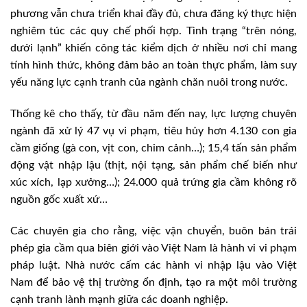
phương vẫn chưa triển khai đầy đủ, chưa đăng ký thực hiện
nghiêm túc các quy chế phối hợp. Tình trạng “trên nóng,
dưới lạnh” khiến công tác kiểm dịch ở nhiều nơi chỉ mang
tính hình thức, không đảm bảo an toàn thực phẩm, làm suy
yếu năng lực cạnh tranh của ngành chăn nuôi trong nước.
Thống kê cho thấy, từ đầu năm đến nay, lực lượng chuyên
ngành đã xử lý 47 vụ vi phạm, tiêu hủy hơn 4.130 con gia
cầm giống (gà con, vịt con, chim cảnh…); 15,4 tấn sản phẩm
động vật nhập lậu (thịt, nội tạng, sản phẩm chế biến như
xúc xích, lạp xưởng…); 24.000 quả trứng gia cầm không rõ
nguồn gốc xuất xứ…
Các chuyên gia cho rằng, việc vận chuyển, buôn bán trái
phép gia cầm qua biên giới vào Việt Nam là hành vi vi phạm
pháp luật. Nhà nước cấm các hành vi nhập lậu vào Việt
Nam để bảo vệ thị trường ổn định, tạo ra một môi trường
cạnh tranh lành mạnh giữa các doanh nghiệp.